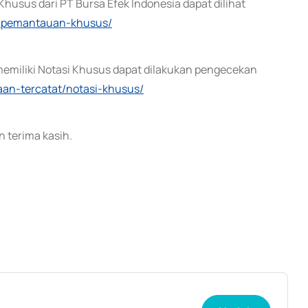
husus dari PT Bursa Efek Indonesia dapat dilihat
ek-pemantauan-khusus/
memiliki Notasi Khusus dapat dilakukan pengecekan
haan-tercatat/notasi-khusus/
 terima kasih.