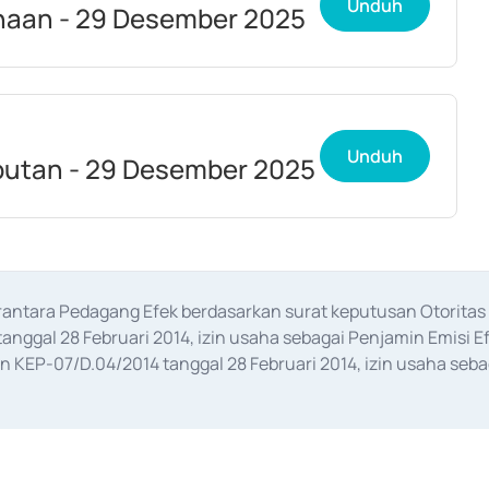
Unduh
aan - 29 Desember 2025
Unduh
utan - 29 Desember 2025
erantara Pedagang Efek berdasarkan surat keputusan Otorit
anggal 28 Februari 2014, izin usaha sebagai Penjamin Emisi E
KEP-07/D.04/2014 tanggal 28 Februari 2014, izin usaha sebag
rat keputusan Otoritas Jasa Keuangan Nomor S-67/PM.21/2017 t
aan Transaksi Sertifikat Deposito di Pasar Uang yang izinnya d
ansaksi, serta Penatausahaan dan Penyelesaian Transaksi Sur