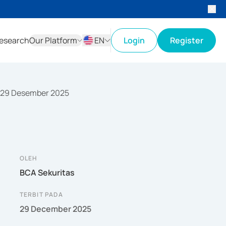
esearch
Our Platform
EN
Login
Register
ID
EN
f 29 Desember 2025
OLEH
BCA Sekuritas
TERBIT PADA
29 December 2025