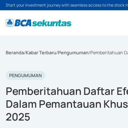
Start your investment journey with seamless access to the stock 
Beranda
/
Kabar Terbaru
/
Pengumuman
/
Pemberitahuan Da
PENGUMUMAN
Pemberitahuan Daftar Efe
Dalam Pemantauan Khusu
2025