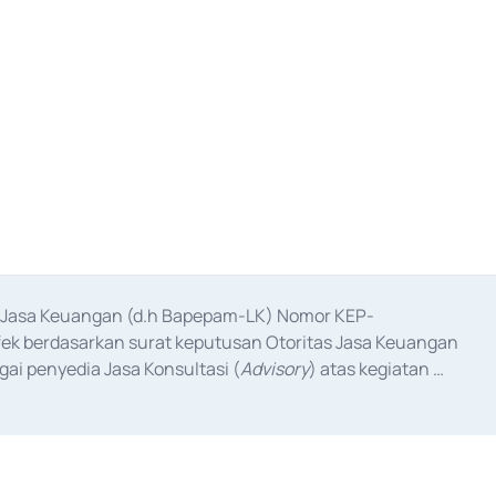
as Jasa Keuangan (d.h Bapepam-LK) Nomor KEP-
fek berdasarkan surat keputusan Otoritas Jasa Keuangan 
ai penyedia Jasa Konsultasi (
Advisory
) atas kegiatan 
anggal 3 Februari 2017, dan beberapa izin usaha lainnya 
iterbitkan pada tahun 2017 dan izin usaha lainnya dari 
at Berharga Komersial yang izinnya diterbitkan pada 