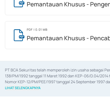
Pemantauan Khusus - Pengen
PDF
| 0.01 MB
Pemantauan Khusus - Pencab
PT BCA Sekuritas telah memperoleh izin usaha sebagai P
138/PM/1992 tanggal 11 Maret 1992 dan KEP-06/D.04/2014 t
Nomor KEP-12/PM/PEE/1997 tanggal 24 September 1997 dan 
merger, akuisisi, divestasi, dan 
join venture
 berdasarkan su
LIHAT SELENGKAPNYA
dari Bank Indonesia antara lain sebagai Perantara Pelaksan
Bank Indonesia sebagai Lembaga Pendukung Penerbitan, Tr
tahun 2018.