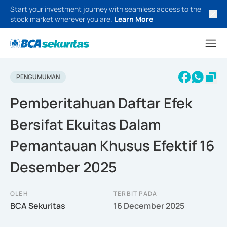
Start your investment journey with seamless access to the
stock market wherever you are.
Learn More
PENGUMUMAN
Pemberitahuan Daftar Efek
Bersifat Ekuitas Dalam
Pemantauan Khusus Efektif 16
Desember 2025
OLEH
TERBIT PADA
BCA Sekuritas
16 December 2025