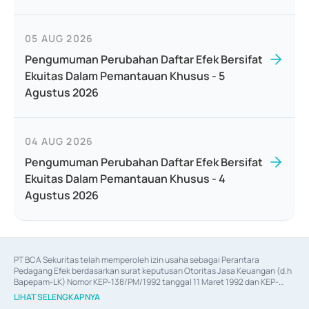
05 AUG 2026
Pengumuman Perubahan Daftar Efek Bersifat
Ekuitas Dalam Pemantauan Khusus - 5
Agustus 2026
04 AUG 2026
Pengumuman Perubahan Daftar Efek Bersifat
Ekuitas Dalam Pemantauan Khusus - 4
Agustus 2026
PT BCA Sekuritas telah memperoleh izin usaha sebagai Perantara 
Pedagang Efek berdasarkan surat keputusan Otoritas Jasa Keuangan (d.h 
Bapepam-LK) Nomor KEP-138/PM/1992 tanggal 11 Maret 1992 dan KEP-
06/D.04/2014 tanggal 28 Februari 2014, izin usaha sebagai Penjamin Emisi 
LIHAT SELENGKAPNYA
Efek berdasarkan surat keputusan Otoritas Jasa Keuangan Nomor KEP-