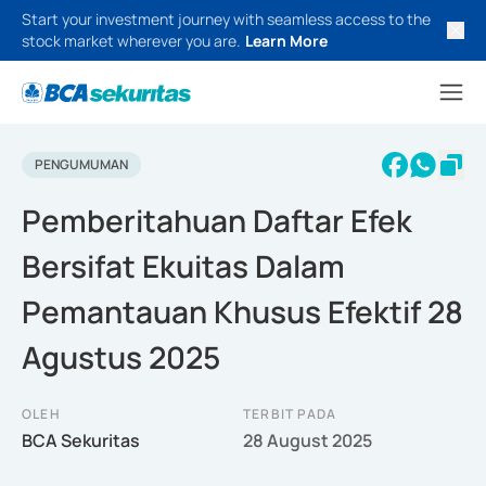
Start your investment journey with seamless access to the
stock market wherever you are.
Learn More
PENGUMUMAN
Pemberitahuan Daftar Efek
Bersifat Ekuitas Dalam
Pemantauan Khusus Efektif 28
Agustus 2025
OLEH
TERBIT PADA
BCA Sekuritas
28 August 2025