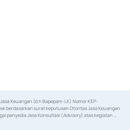
as Jasa Keuangan (d.h Bapepam-LK) Nomor KEP-
fek berdasarkan surat keputusan Otoritas Jasa Keuangan 
ai penyedia Jasa Konsultasi (
Advisory
) atas kegiatan 
anggal 3 Februari 2017, dan beberapa izin usaha lainnya 
iterbitkan pada tahun 2017 dan izin usaha lainnya dari 