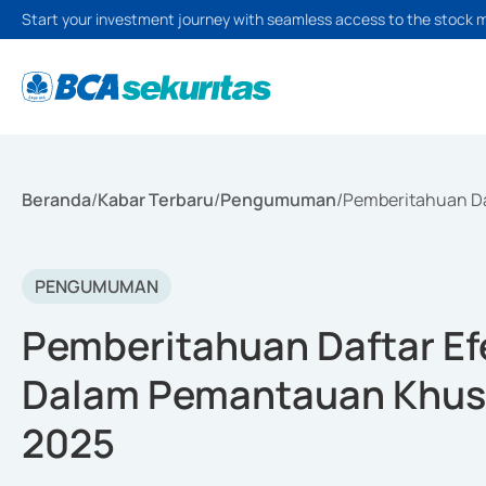
Start your investment journey with seamless access to the stock 
Beranda
/
Kabar Terbaru
/
Pengumuman
/
Pemberitahuan Da
PENGUMUMAN
Pemberitahuan Daftar Efe
Dalam Pemantauan Khusu
2025