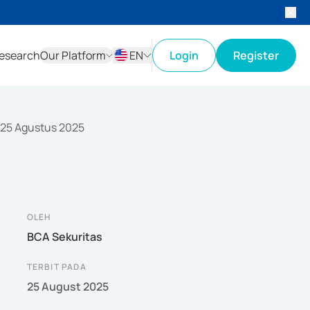
esearch
Our Platform
EN
Login
Register
ID
EN
 25 Agustus 2025
OLEH
BCA Sekuritas
TERBIT PADA
25 August 2025