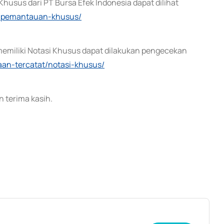
husus dari PT Bursa Efek Indonesia dapat dilihat
ek-pemantauan-khusus/
memiliki Notasi Khusus dapat dilakukan pengecekan
haan-tercatat/notasi-khusus/
 terima kasih.