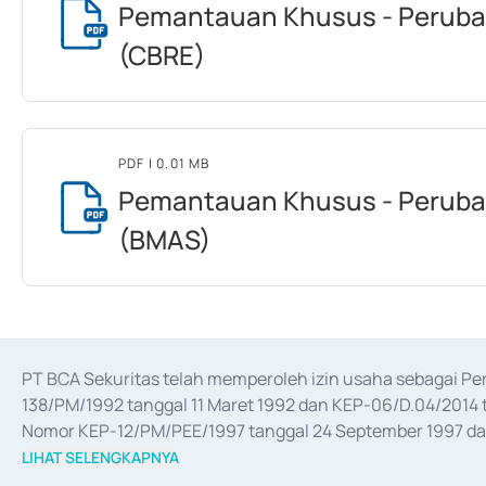
Pemantauan Khusus - Peruba
(CBRE)
PDF
| 0.01 MB
Pemantauan Khusus - Peruba
(BMAS)
PT BCA Sekuritas telah memperoleh izin usaha sebagai P
138/PM/1992 tanggal 11 Maret 1992 dan KEP-06/D.04/2014 t
Nomor KEP-12/PM/PEE/1997 tanggal 24 September 1997 dan 
merger, akuisisi, divestasi, dan 
join venture
 berdasarkan su
LIHAT SELENGKAPNYA
dari Bank Indonesia antara lain sebagai Perantara Pelaksan