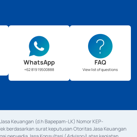
WhatsApp
FAQ
+62 819 19500888
View list of questions
as Jasa Keuangan (d.h Bapepam-LK) Nomor KEP-
fek berdasarkan surat keputusan Otoritas Jasa Keuangan 
ai penyedia Jasa Konsultasi (
Advisory
) atas kegiatan 