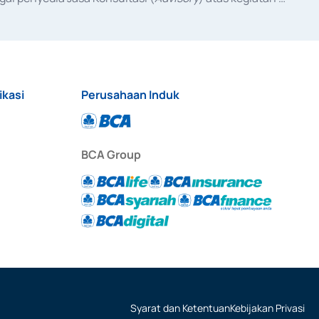
anggal 3 Februari 2017, dan beberapa izin usaha lainnya 
iterbitkan pada tahun 2017 dan izin usaha lainnya dari 
at Berharga Komersial yang izinnya diterbitkan pada 
ikasi
Perusahaan Induk
BCA Group
Syarat dan Ketentuan
Kebijakan Privasi