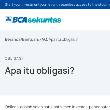
Start your investment journey with seamless access to the stock 
Beranda
/
Bantuan
/
FAQ
/
Apa itu obligasi?
OBLIGASI
Apa itu obligasi?
Obligasi adalah salah satu instrumen investasi pendapata