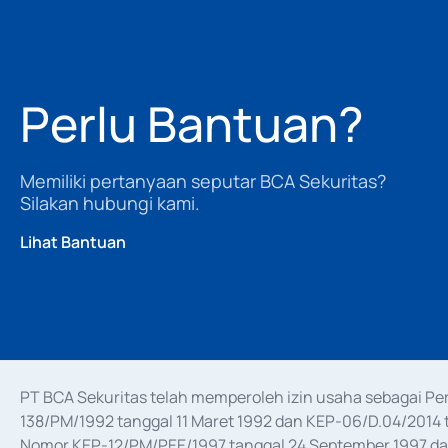
Perlu Bantuan?
Memiliki pertanyaan seputar BCA Sekuritas?
Silakan hubungi kami.
Lihat Bantuan
PT BCA Sekuritas telah memperoleh izin usaha sebagai P
138/PM/1992 tanggal 11 Maret 1992 dan KEP-06/D.04/2014 t
Nomor KEP-12/PM/PEE/1997 tanggal 24 September 1997 dan 