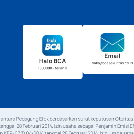
Email
Halo BCA
halo@bcasekuritas.co.id
1500888 - tekan 9
erantara Pedagang Efek berdasarkan surat keputusan Otorit
anggal 28 Februari 2014, izin usaha sebagai Penjamin Emisi E
KEP-07/D.04/2014 tanggal 28 Februari 2014, izin usaha sebag