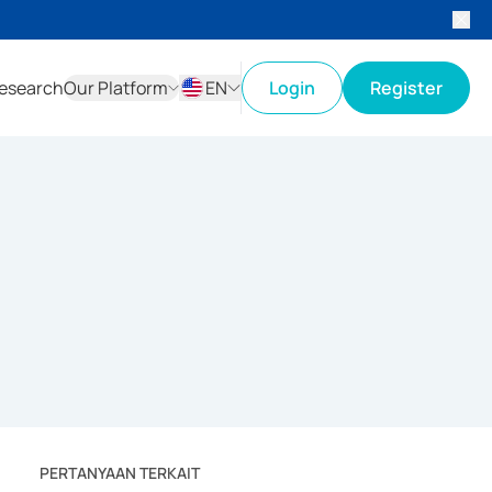
esearch
Our Platform
EN
Login
Register
ID
EN
PERTANYAAN TERKAIT