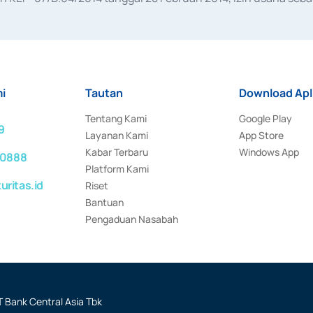
rat keputusan Otoritas Jasa Keuangan Nomor S-67/PM.21/2017 t
aan Transaksi Sertifikat Deposito di Pasar Uang yang izinnya d
ansaksi, serta Penatausahaan dan Penyelesaian Transaksi Sur
i
Tautan
Download Apl
Tentang Kami
Google Play
9
Layanan Kami
App Store
Kabar Terbaru
Windows App
 0888
Platform Kami
ritas.id
Riset
Bantuan
Pengaduan Nasabah
 Bank Central Asia Tbk