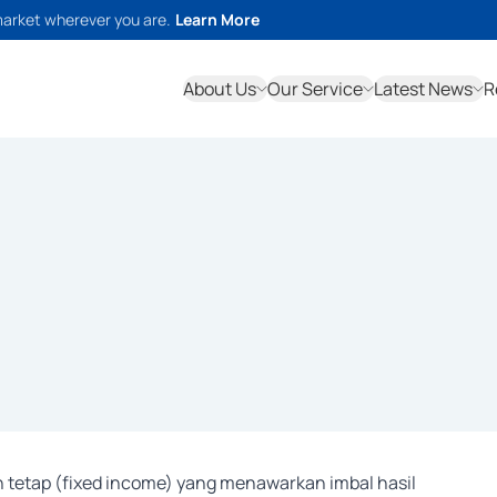
market wherever you are.
Learn More
About Us
Our Service
Latest News
R
n tetap (fixed income) yang menawarkan imbal hasil