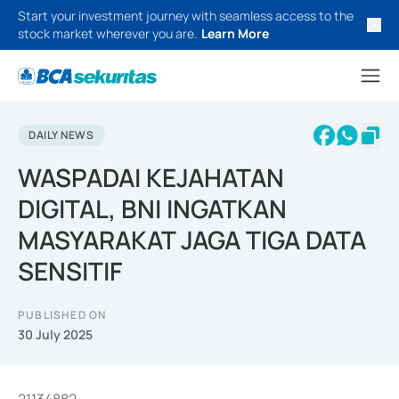
Start your investment journey with seamless access to the
stock market wherever you are.
Learn More
DAILY NEWS
WASPADAI KEJAHATAN
DIGITAL, BNI INGATKAN
MASYARAKAT JAGA TIGA DATA
SENSITIF
PUBLISHED ON
30 July 2025