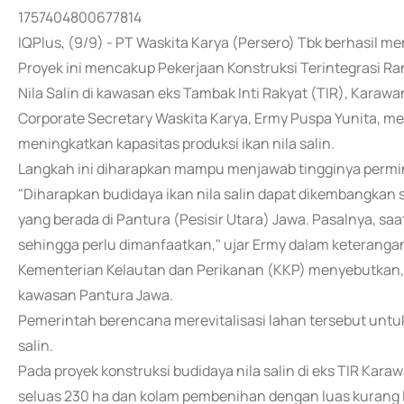
1757404800677814
IQPlus, (9/9) - PT Waskita Karya (Persero) Tbk berhasil me
Proyek ini mencakup Pekerjaan Konstruksi Terintegrasi R
Nila Salin di kawasan eks Tambak Inti Rakyat (TIR), Karawa
Corporate Secretary Waskita Karya, Ermy Puspa Yunita, m
meningkatkan kapasitas produksi ikan nila salin.
Langkah ini diharapkan mampu menjawab tingginya permint
"Diharapkan budidaya ikan nila salin dapat dikembangkan
yang berada di Pantura (Pesisir Utara) Jawa. Pasalnya, saa
sehingga perlu dimanfaatkan," ujar Ermy dalam keterangan
Kementerian Kelautan dan Perikanan (KKP) menyebutkan, ma
kawasan Pantura Jawa.
Pemerintah berencana merevitalisasi lahan tersebut untuk
salin.
Pada proyek konstruksi budidaya nila salin di eks TIR Kara
seluas 230 ha dan kolam pembenihan dengan luas kurang l