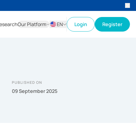
esearch
Our Platform
EN
Login
Register
ID
EN
PUBLISHED ON
09 September 2025