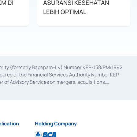
M DI
ASURANSI KESEHATAN
LEBIH OPTIMAL
uthority (formerly Bapepam-LK) Number KEP-138/PM/1992
decree of the Financial Services Authority Number KEP-
 of Advisory Services on mergers, acquisitions,
bruary 28, 2014, a business license as a provider of
ial Services Authority Number S-67/PM.21/2017 dated
ementation of Certificate of Deposit Transactions in the
ion for the Issuance, Transaction, and Administration and
lication
Holding Company