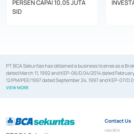
PERSEN CAPAI 10,05 JUTA
INVEST
SID
PT BCA Sekuritas has obtained a business license as a Br
dated March 11, 1992 and KEP-06/D.04/2014 dated February 
12/PM/PEE/1997 dated September 24, 1997 and KEP-07/D.04/2
divestments, and joint ventures based on the decree of the
VIEW MORE
Advisory Services for mergers, acquisitions, divestments, 
February 3, 2017, and several other business licenses from
Money Market whose license was issued in 2017 and other b
Settlement of Commercial Paper Transactions whose licens
Contact Us
Halo BCA