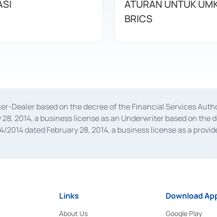
ASI
ATURAN UNTUK UMK
BRICS
oker-Dealer based on the decree of the Financial Services A
28, 2014, a business license as an Underwriter based on the 
014 dated February 28, 2014, a business license as a provider
 Financial Services Authority Number S-67/PM.21/2014 dated Fe
and joint ventures based on the decision letter of the Financ
 Bank Indonesia, among others as an Intermediary for the Impl
usiness licenses from Bank Indonesia as a Supporting Institut
e was issued in 2018.
Links
Download App
About Us
Google Play