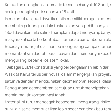
Kemudian dilengkapi automatic feeder sebanyak 102 unit,
serta penangkal petir sebanyak 16 unit.
Ia melanjutkan, budidaya ikan nila memiliki beragam potens
membuka peluang produksi pakan ikan yang lebih banyak.
"Budidaya ikan nila salin diharapkan dapat menyerap ban
masyarakat serta berkontribusi terhadap pertumbuhan eko
Budidaya ini, lanjut dia, mampu mengurangi dampak terhadap
memanfaatkan daerah berair payau dan mempunyai Feed Co
mengurangi beban ekosistem lokal.
"Sebagai BUMN Konstruksi yang berpengalaman lebih dari 
Waskita Karya terus berinovasi dalam mengerjakan proyek
satunya dengan menggunakan geomembran sebagai dasar k
Penggunaan geomembran bertujuan untuk menciptakan lingk
meminimalisir kontaminasi tanah.
Material ini turut mencegah kebocoran, mengurangi risi
suhu air, serta membuat ikan lebih segar dan tidak bau tan