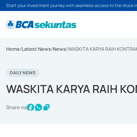
Start your investment journey with seamless access to the stock 
Home
/
Latest News
/
News
/
WASKITA KARYA RAIH KONTRAK
DAILY NEWS
WASKITA KARYA RAIH KO
Share via