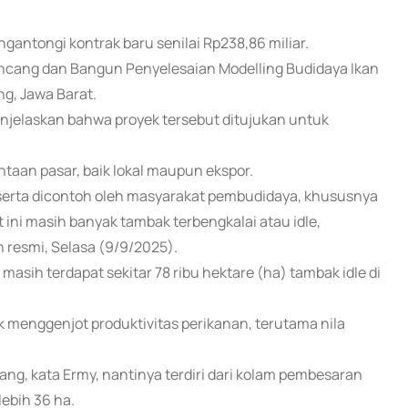
ngantongi kontrak baru senilai Rp238,86 miliar.
ancang dan Bangun Penyelesaian Modelling Budidaya Ikan
ng, Jawa Barat.
enjelaskan bahwa proyek tersebut ditujukan untuk
aan pasar, baik lokal maupun ekspor.
 serta dicontoh oleh masyarakat pembudidaya, khususnya
t ini masih banyak tambak terbengkalai atau idle,
 resmi, Selasa (9/9/2025).
sih terdapat sekitar 78 ribu hektare (ha) tambak idle di
 menggenjot produktivitas perikanan, terutama nila
wang, kata Ermy, nantinya terdiri dari kolam pembesaran
ebih 36 ha.