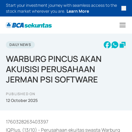
Start your investment journey with seamless access to the
stock market wherever you are.
Learn More
DAILY NEWS
WARBURG PINCUS AKAN
AKUISISI PERUSAHAAN
JERMAN PSI SOFTWARE
PUBLISHED ON
12 October 2025
1760328263403397
IQPlus, (13/10) - Perusahaan ekuitas swasta Warburg