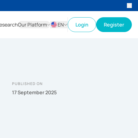
esearch
Our Platform
EN
Login
Register
ID
EN
PUBLISHED ON
17 September 2025