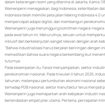
dalam keterangan resmi yang diterima di Jakarta, Kamis (18
Wamenperin menegaskan, bagi Indonesia, keterlibatan dalam
Indonesia telah memiliki peta jalan Making Indonesia 4.0 
mempercepat adopsi digital, dan membangun perekonomian
Wamenperin juga menyinggung komitmen negara-negara BR
pada awal tahun ini. Menurutnya, seruan untuk memperkuat
inklusif dan berkelanjutan sangat relevan dengan arah keb
"Bahwa industrialisasi harus berjalan beriringan dengan ink
memastikan bahwa suara negara berkembang ikut menentuk
tuturnya.
Pada kesempatan itu, Faisol menyampaikan, sektor indus
perekonomian nasional. Pada triwulan II tahun 2025, ind
tahunan, melampaui pertumbuhan ekonomi nasional sebesa
terhadap PDB nasional, sektor manufaktur terus menjadi 
Wamenperin juga memaparkan arah kebijakan industri nasio
berlandaskan empat pilar utama. Pertama, percepatan hili