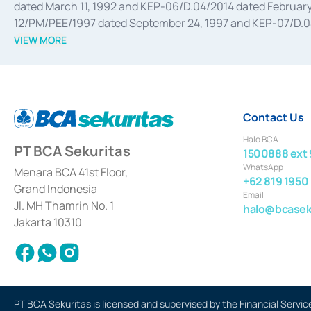
dated March 11, 1992 and KEP-06/D.04/2014 dated February 
12/PM/PEE/1997 dated September 24, 1997 and KEP-07/D.04/2
divestments, and joint ventures based on the decree of the
VIEW MORE
Advisory Services for mergers, acquisitions, divestments, 
February 3, 2017, and several other business licenses from
Money Market whose license was issued in 2017 and other b
Settlement of Commercial Paper Transactions whose licens
Contact Us
Halo BCA
PT BCA Sekuritas
1500888 ext 
WhatsApp
Menara BCA 41st Floor,
+62 819 1950
Grand Indonesia
Email
Jl. MH Thamrin No. 1
halo@bcaseku
Jakarta 10310
PT BCA Sekuritas is licensed and supervised by the Financial Servic