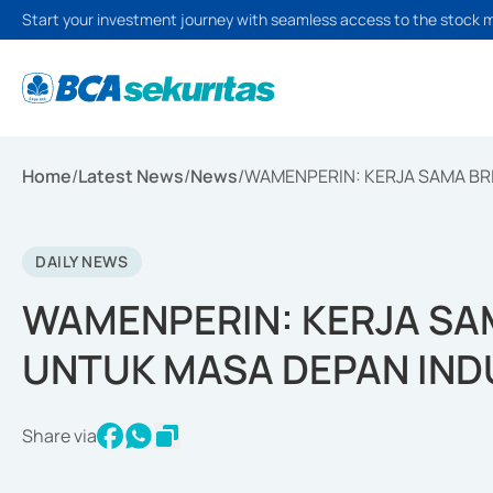
Start your investment journey with seamless access to the stock 
Home
/
Latest News
/
News
/
WAMENPERIN: KERJA SAMA BR
DAILY NEWS
WAMENPERIN: KERJA SA
UNTUK MASA DEPAN IND
Share via