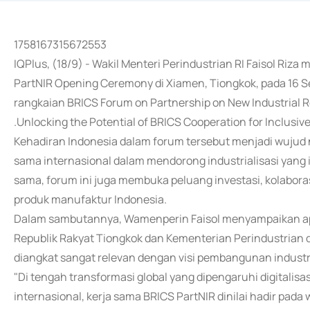
1758167315672553
IQPlus, (18/9) - Wakil Menteri Perindustrian RI Faisol Riza
PartNIR Opening Ceremony di Xiamen, Tiongkok, pada 16 S
rangkaian BRICS Forum on Partnership on New Industrial
.Unlocking the Potential of BRICS Cooperation for Inclusive
Kehadiran Indonesia dalam forum tersebut menjadi wujud
sama internasional dalam mendorong industrialisasi yang in
sama, forum ini juga membuka peluang investasi, kolaboras
produk manufaktur Indonesia.
Dalam sambutannya, Wamenperin Faisol menyampaikan apr
Republik Rakyat Tiongkok dan Kementerian Perindustrian d
diangkat sangat relevan dengan visi pembangunan industri
"Di tengah transformasi global yang dipengaruhi digitalisasi,
internasional, kerja sama BRICS PartNIR dinilai hadir pada