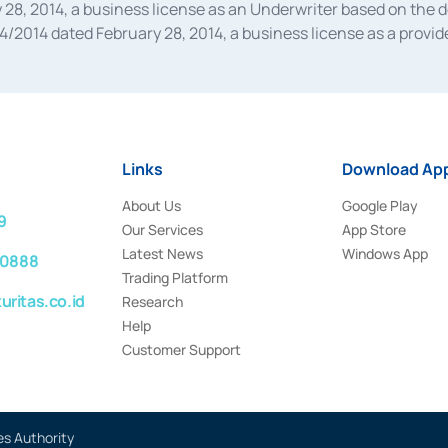
28, 2014, a business license as an Underwriter based on the 
014 dated February 28, 2014, a business license as a provider
 Financial Services Authority Number S-67/PM.21/2014 dated Fe
and joint ventures based on the decision letter of the Financ
 Bank Indonesia, among others as an Intermediary for the Impl
usiness licenses from Bank Indonesia as a Supporting Institut
e was issued in 2018.
Links
Download App
About Us
Google Play
9
Our Services
App Store
Latest News
Windows App
 0888
Trading Platform
ritas.co.id
Research
Help
Customer Support
es Authority