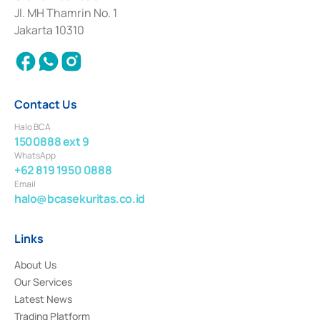
Institution for the Issuance, Transaction, and Administration and
Jl. MH Thamrin No. 1
Settlement of Commercial Paper Transactions whose license was issued in
Jakarta 10310
2018.
Contact Us
Halo BCA
1500888 ext 9
WhatsApp
+62 819 1950 0888
Email
halo@bcasekuritas.co.id
Links
About Us
Our Services
Latest News
Trading Platform