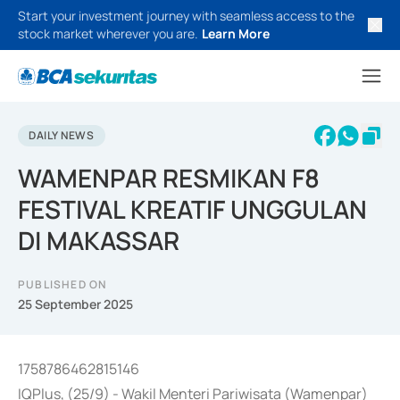
Start your investment journey with seamless access to the
stock market wherever you are.
Learn More
DAILY NEWS
WAMENPAR RESMIKAN F8
FESTIVAL KREATIF UNGGULAN
DI MAKASSAR
PUBLISHED ON
25 September 2025
1758786462815146
IQPlus, (25/9) - Wakil Menteri Pariwisata (Wamenpar)