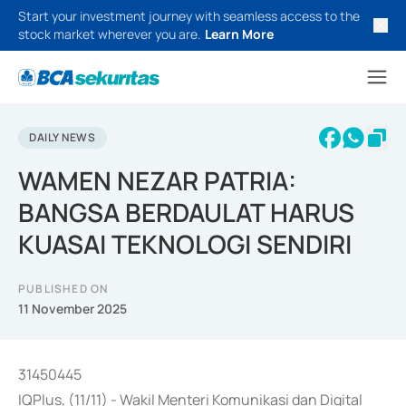
Start your investment journey with seamless access to the
stock market wherever you are.
Learn More
DAILY NEWS
WAMEN NEZAR PATRIA:
BANGSA BERDAULAT HARUS
KUASAI TEKNOLOGI SENDIRI
PUBLISHED ON
11 November 2025
31450445
IQPlus, (11/11) - Wakil Menteri Komunikasi dan Digital