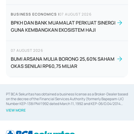
BUSINESS ECONOMICS
|
07 AUGUST 2026
BPKH DAN BANK MUAMALAT PERKUAT SINERGI
GUNA KEMBANGKAN EKOSISTEM HAJI
07 AUGUST 2026
BUMI ARSANA MULIA BORONG 25,60% SAHAM
OKAS SENILAI RP60,75 MILIAR
PT BCA Sekuritas has obtained a business license as a Broker-Dealer based
on the decree of the Financial Services Authority (formerly Bapepam-LK)
Number KEP-138/PM/1992 dated March 11, 1992 and KEP-06/D.04/2014
dated February 28, 2014, a business license as an Underwriter based on the
VIEW MORE
decree of the Financial Services Authority Number KEP-12/PM/PEE/1997
dated September 24, 1997 and KEP-07/D.04/2014 dated February 28, 2014,
a business license as a provider of Advisory Services on mergers,
acquisitions, divestments, and joint ventures based on the decree of the
Financial Services Authority Number S-67/PM.21/2014 dated February 28,