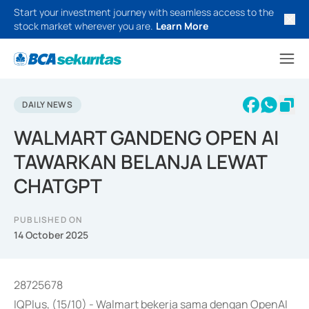
Start your investment journey with seamless access to the
stock market wherever you are.
Learn More
DAILY NEWS
WALMART GANDENG OPEN AI
TAWARKAN BELANJA LEWAT
CHATGPT
PUBLISHED ON
14 October 2025
28725678
IQPlus, (15/10) - Walmart bekerja sama dengan OpenAI