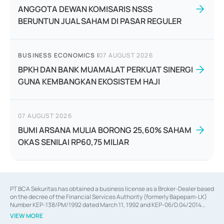
ANGGOTA DEWAN KOMISARIS NSSS
BERUNTUN JUAL SAHAM DI PASAR REGULER
BUSINESS ECONOMICS
|
07 AUGUST 2026
BPKH DAN BANK MUAMALAT PERKUAT SINERGI
GUNA KEMBANGKAN EKOSISTEM HAJI
07 AUGUST 2026
BUMI ARSANA MULIA BORONG 25,60% SAHAM
OKAS SENILAI RP60,75 MILIAR
PT BCA Sekuritas has obtained a business license as a Broker-Dealer based
on the decree of the Financial Services Authority (formerly Bapepam-LK)
Number KEP-138/PM/1992 dated March 11, 1992 and KEP-06/D.04/2014
dated February 28, 2014, a business license as an Underwriter based on the
VIEW MORE
decree of the Financial Services Authority Number KEP-12/PM/PEE/1997