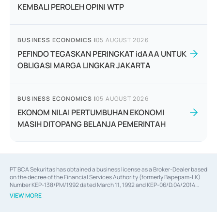
KEMBALI PEROLEH OPINI WTP
BUSINESS ECONOMICS
|
05 AUGUST 2026
PEFINDO TEGASKAN PERINGKAT idAAA UNTUK
OBLIGASI MARGA LINGKAR JAKARTA
BUSINESS ECONOMICS
|
05 AUGUST 2026
EKONOM NILAI PERTUMBUHAN EKONOMI
MASIH DITOPANG BELANJA PEMERINTAH
PT BCA Sekuritas has obtained a business license as a Broker-Dealer based
on the decree of the Financial Services Authority (formerly Bapepam-LK)
Number KEP-138/PM/1992 dated March 11, 1992 and KEP-06/D.04/2014
dated February 28, 2014, a business license as an Underwriter based on the
VIEW MORE
decree of the Financial Services Authority Number KEP-12/PM/PEE/1997
dated September 24, 1997 and KEP-07/D.04/2014 dated February 28, 2014,
a business license as a provider of Advisory Services on mergers,