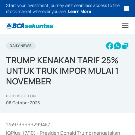
Start your investment journey with seamless access to the
stock market wherever you are.
Learn More
DAILY NEWS
TRUMP KENAKAN TARIF 25%
UNTUK TRUK IMPOR MULAI 1
NOVEMBER
PUBLISHED ON
06 October 2025
1759796699299487
IQPlus, (7/10) - Presiden Donald Trump mengatakan