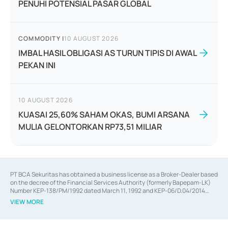
PENUHI POTENSIAL PASAR GLOBAL
COMMODITY
|
10 AUGUST 2026
IMBAL HASIL OBLIGASI AS TURUN TIPIS DI AWAL
PEKAN INI
10 AUGUST 2026
KUASAI 25,60% SAHAM OKAS, BUMI ARSANA
MULIA GELONTORKAN RP73,51 MILIAR
PT BCA Sekuritas has obtained a business license as a Broker-Dealer based
on the decree of the Financial Services Authority (formerly Bapepam-LK)
Number KEP-138/PM/1992 dated March 11, 1992 and KEP-06/D.04/2014
dated February 28, 2014, a business license as an Underwriter based on the
VIEW MORE
decree of the Financial Services Authority Number KEP-12/PM/PEE/1997
dated September 24, 1997 and KEP-07/D.04/2014 dated February 28, 2014,
a business license as a provider of Advisory Services on mergers,