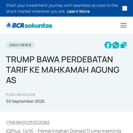
Start your investment journey with seamless access to the
stock market wherever you are.
Learn More
DAILY NEWS
TRUMP BAWA PERDEBATAN
TARIF KE MAHKAMAH AGUNG
AS
PUBLISHED ON
03 September 2025
1756960025302082
IQPlus, (4/9) - Pemerintahan Donald Trump meminta