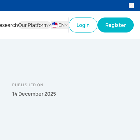
esearch
Our Platform
EN
Login
Register
ID
EN
PUBLISHED ON
14 December 2025