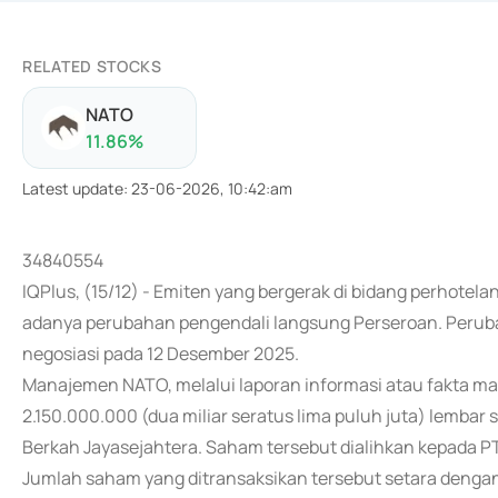
RELATED STOCKS
NATO
11.86
%
Latest update
:
23-06-2026, 10:42:am
34840554
IQPlus, (15/12) - Emiten yang bergerak di bidang perhote
adanya perubahan pengendali langsung Perseroan. Perubaha
negosiasi pada 12 Desember 2025.
Manajemen NATO, melalui laporan informasi atau fakta mat
2.150.000.000 (dua miliar seratus lima puluh juta) lemba
Berkah Jayasejahtera. Saham tersebut dialihkan kepada PT
Jumlah saham yang ditransaksikan tersebut setara dengan