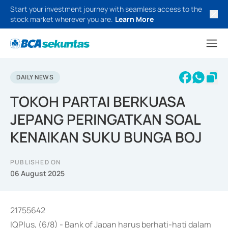
Start your investment journey with seamless access to the
stock market wherever you are.
Learn More
DAILY NEWS
TOKOH PARTAI BERKUASA
JEPANG PERINGATKAN SOAL
KENAIKAN SUKU BUNGA BOJ
PUBLISHED ON
06 August 2025
21755642
IQPlus, (6/8) - Bank of Japan harus berhati-hati dalam