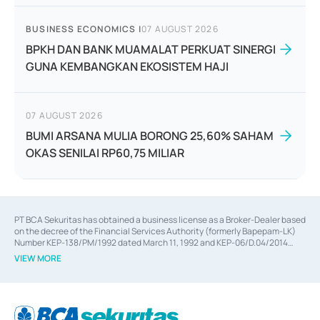
BUSINESS ECONOMICS
|
07 AUGUST 2026
BPKH DAN BANK MUAMALAT PERKUAT SINERGI
GUNA KEMBANGKAN EKOSISTEM HAJI
07 AUGUST 2026
BUMI ARSANA MULIA BORONG 25,60% SAHAM
OKAS SENILAI RP60,75 MILIAR
PT BCA Sekuritas has obtained a business license as a Broker-Dealer based
on the decree of the Financial Services Authority (formerly Bapepam-LK)
Number KEP-138/PM/1992 dated March 11, 1992 and KEP-06/D.04/2014
dated February 28, 2014, a business license as an Underwriter based on the
VIEW MORE
decree of the Financial Services Authority Number KEP-12/PM/PEE/1997
dated September 24, 1997 and KEP-07/D.04/2014 dated February 28, 2014,
a business license as a provider of Advisory Services on mergers,
acquisitions, divestments, and joint ventures based on the decree of the
Financial Services Authority Number S-67/PM.21/2014 dated February 28,