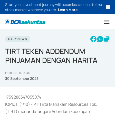
Start your investment journey with seamless access to the
stock market wherever you are.
Learn More
DAILY NEWS
TIRT TEKEN ADDENDUM
PINJAMAN DENGAN HARITA
PUBLISHED ON
30 September 2025
1759288547055074
IQPlus, (1/10) - PT Tirta Mahakam Resources Tbk.
(TIRT) menandatangani Adendum kedelapan