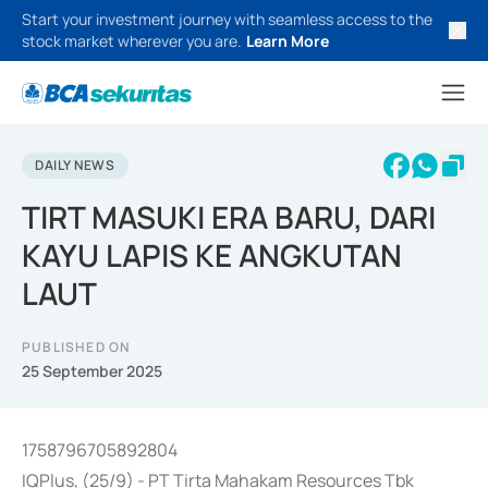
Start your investment journey with seamless access to the
stock market wherever you are.
Learn More
DAILY NEWS
TIRT MASUKI ERA BARU, DARI
KAYU LAPIS KE ANGKUTAN
LAUT
PUBLISHED ON
25 September 2025
1758796705892804
IQPlus, (25/9) - PT Tirta Mahakam Resources Tbk