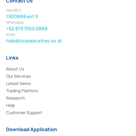
Contact Us
Halo BCA
1500888 ext 9
WhatsApp
+62 819 1950 0888
Email
halo@bcasekuritas.co.id
Links
About Us
Our Services
Latest News
Trading Platform
Research
Help
Customer Support
Download Application