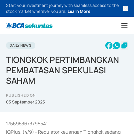
Start your investment journey with seamless access to the
stock market wherever you are.
Learn More
DAILY NEWS
TIONGKOK PERTIMBANGKAN
PEMBATASAN SPEKULASI
SAHAM
PUBLISHED ON
03 September 2025
1756953673795541
IQPlus, (4/9) - Regulator keuangan Tiongkok sedang