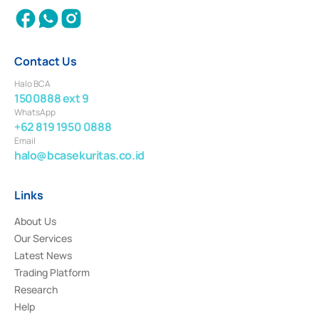
Contact Us
Halo BCA
1500888 ext 9
WhatsApp
+62 819 1950 0888
Email
halo@bcasekuritas.co.id
Links
About Us
Our Services
Latest News
Trading Platform
Research
Help