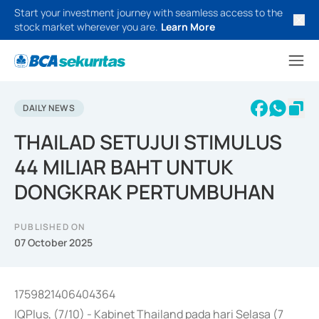
Start your investment journey with seamless access to the
stock market wherever you are.
Learn More
DAILY NEWS
THAILAD SETUJUI STIMULUS
44 MILIAR BAHT UNTUK
DONGKRAK PERTUMBUHAN
PUBLISHED ON
07 October 2025
1759821406404364
IQPlus, (7/10) - Kabinet Thailand pada hari Selasa (7