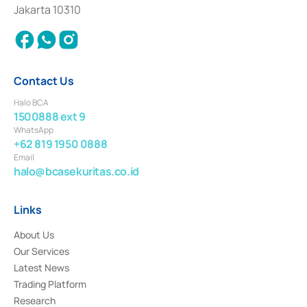
Settlement of Commercial Paper Transactions whose license was issued in
Jakarta 10310
2018.
Contact Us
Halo BCA
1500888 ext 9
WhatsApp
+62 819 1950 0888
Email
halo@bcasekuritas.co.id
Links
About Us
Our Services
Latest News
Trading Platform
Research