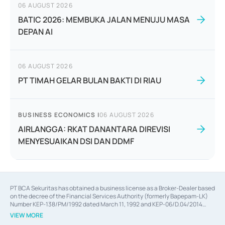
06 AUGUST 2026
BATIC 2026: MEMBUKA JALAN MENUJU MASA
DEPAN AI
06 AUGUST 2026
PT TIMAH GELAR BULAN BAKTI DI RIAU
BUSINESS ECONOMICS
|
06 AUGUST 2026
AIRLANGGA: RKAT DANANTARA DIREVISI
MENYESUAIKAN DSI DAN DDMF
PT BCA Sekuritas has obtained a business license as a Broker-Dealer based
on the decree of the Financial Services Authority (formerly Bapepam-LK)
Number KEP-138/PM/1992 dated March 11, 1992 and KEP-06/D.04/2014
dated February 28, 2014, a business license as an Underwriter based on the
VIEW MORE
decree of the Financial Services Authority Number KEP-12/PM/PEE/1997