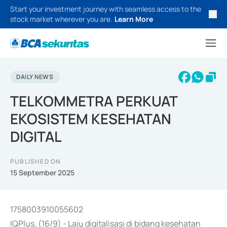
Start your investment journey with seamless access to the
stock market wherever you are.
Learn More
DAILY NEWS
TELKOMMETRA PERKUAT
EKOSISTEM KESEHATAN
DIGITAL
PUBLISHED ON
15 September 2025
1758003910055602
IQPlus, (16/9) - Laju digitalisasi di bidang kesehatan