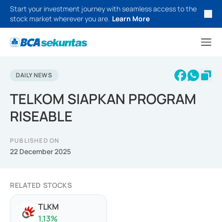
Start your investment journey with seamless access to the
stock market wherever you are.
Learn More
DAILY NEWS
TELKOM SIAPKAN PROGRAM
RISEABLE
PUBLISHED ON
22 December 2025
RELATED STOCKS
TLKM
1.13
%