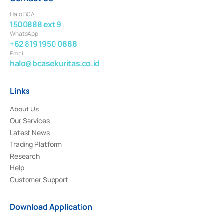
Halo BCA
1500888 ext 9
WhatsApp
+62 819 1950 0888
Email
halo@bcasekuritas.co.id
Links
About Us
Our Services
Latest News
Trading Platform
Research
Help
Customer Support
Download Application