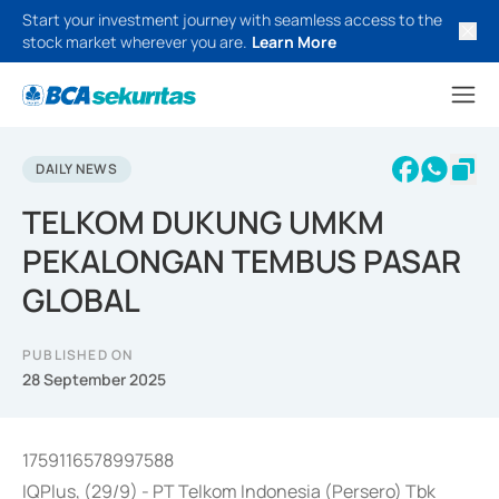
Start your investment journey with seamless access to the
stock market wherever you are.
Learn More
DAILY NEWS
TELKOM DUKUNG UMKM
PEKALONGAN TEMBUS PASAR
GLOBAL
PUBLISHED ON
28 September 2025
1759116578997588
IQPlus, (29/9) - PT Telkom Indonesia (Persero) Tbk