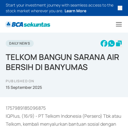
Start your investment journey with seamless access to the
stock market wherever you are.
Learn More
DAILY NEWS
TELKOM BANGUN SARANA AIR
BERSIH DI BANYUMAS
PUBLISHED ON
15 September 2025
1757989185096875
IQPlus, (16/9) - PT Telkom Indonesia (Persero) Tbk atau
Telkom, kembali menyalurkan bantuan sosial dengan