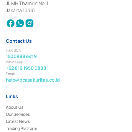
Institution for the Issuance, Transaction, and Administration and
Jl. MH Thamrin No. 1
Settlement of Commercial Paper Transactions whose license was issued in
Jakarta 10310
2018.
Contact Us
Halo BCA
1500888 ext 9
WhatsApp
+62 819 1950 0888
Email
halo@bcasekuritas.co.id
Links
About Us
Our Services
Latest News
Trading Platform