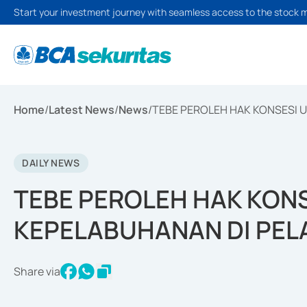
Start your investment journey with seamless access to the stock 
Home
/
Latest News
/
News
/
TEBE PEROLEH HAK KONSESI 
DAILY NEWS
TEBE PEROLEH HAK KONS
KEPELABUHANAN DI PE
Share via