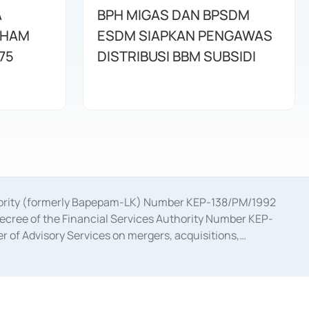
A
BPH MIGAS DAN BPSDM
AHAM
ESDM SIAPKAN PENGAWAS
75
DISTRIBUSI BBM SUBSIDI
uthority (formerly Bapepam-LK) Number KEP-138/PM/1992
decree of the Financial Services Authority Number KEP-
 of Advisory Services on mergers, acquisitions,
bruary 28, 2014, a business license as a provider of
ial Services Authority Number S-67/PM.21/2017 dated
ementation of Certificate of Deposit Transactions in the
ion for the Issuance, Transaction, and Administration and