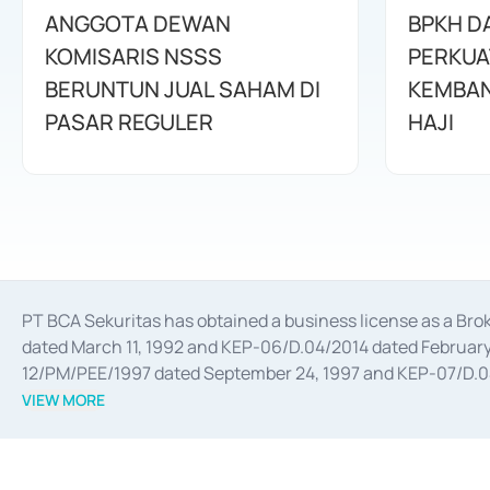
ANGGOTA DEWAN
BPKH D
KOMISARIS NSSS
PERKUA
BERUNTUN JUAL SAHAM DI
KEMBAN
PASAR REGULER
HAJI
PT BCA Sekuritas has obtained a business license as a Br
dated March 11, 1992 and KEP-06/D.04/2014 dated February 
12/PM/PEE/1997 dated September 24, 1997 and KEP-07/D.04/2
divestments, and joint ventures based on the decree of the
VIEW MORE
Advisory Services for mergers, acquisitions, divestments, 
February 3, 2017, and several other business licenses from
Money Market whose license was issued in 2017 and other b