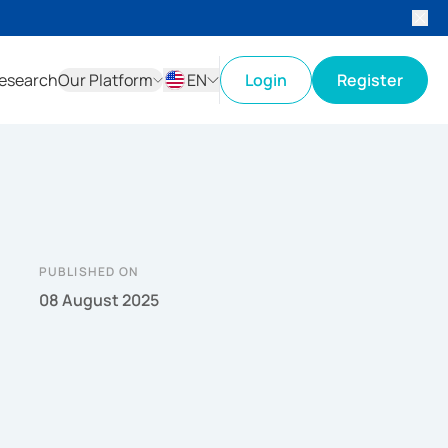
esearch
Our Platform
EN
Login
Register
ID
EN
PUBLISHED ON
08 August 2025