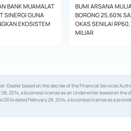
AN BANK MUAMALAT
BUMI ARSANA MULI
T SINERGI GUNA
BORONG 25,60% S
GKAN EKOSISTEM
OKAS SENILAI RP60,
MILIAR
oker-Dealer based on the decree of the Financial Services A
28, 2014, a business license as an Underwriter based on the 
014 dated February 28, 2014, a business license as a provider
 Financial Services Authority Number S-67/PM.21/2014 dated Fe
and joint ventures based on the decision letter of the Financ
 Bank Indonesia, among others as an Intermediary for the Impl
usiness licenses from Bank Indonesia as a Supporting Institut