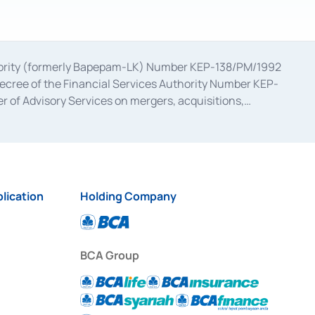
uthority (formerly Bapepam-LK) Number KEP-138/PM/1992
decree of the Financial Services Authority Number KEP-
 of Advisory Services on mergers, acquisitions,
bruary 28, 2014, a business license as a provider of
ial Services Authority Number S-67/PM.21/2017 dated
ementation of Certificate of Deposit Transactions in the
ion for the Issuance, Transaction, and Administration and
lication
Holding Company
BCA Group