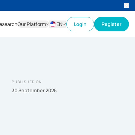
esearch
Our Platform
EN
Login
Register
ID
EN
PUBLISHED ON
30 September 2025