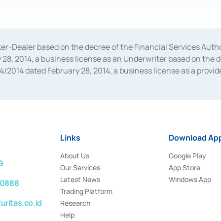
oker-Dealer based on the decree of the Financial Services A
28, 2014, a business license as an Underwriter based on the 
014 dated February 28, 2014, a business license as a provider
 Financial Services Authority Number S-67/PM.21/2014 dated Fe
and joint ventures based on the decision letter of the Financ
 Bank Indonesia, among others as an Intermediary for the Impl
usiness licenses from Bank Indonesia as a Supporting Institut
e was issued in 2018.
Links
Download App
About Us
Google Play
9
Our Services
App Store
Latest News
Windows App
 0888
Trading Platform
ritas.co.id
Research
Help