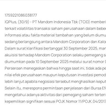
1759221086038177
IQPlus, (30/9) - PT Mandom Indonesia Tbk (TCID) memberi
terkait volatilitas transaksi saham perusahaan dalam beb
informasi atau fakta material tambahan yang belum diumumk
sedang berlangsung antara Mandom Corporation dan Kalon 
Dalam surat klarifikasi bertanggal 30 September 2025, 
akuisisi terhadap Mandom Corporation selaku pemegang 
diumumkan pada 10 September 2025 melalui surat nomor
Perseroan menegaskan bahwa hingga saat ini, tidak ada 
nilai efek perusahaan maupun keputusan investasi pem
lebih lanjut apabila negosiasi tersebut menghasilkan keput
Selain itu, merespons permintaan penjelasan dari Bursa E
mengetahui adanya aktivitas dari pemegang saham terten
kepemilikan signifikan sesuai POJK Nomor 11/POJK.04/2017