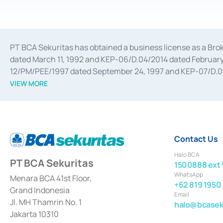
PT BCA Sekuritas has obtained a business license as a Br
dated March 11, 1992 and KEP-06/D.04/2014 dated February 
12/PM/PEE/1997 dated September 24, 1997 and KEP-07/D.04/2
divestments, and joint ventures based on the decree of the
VIEW MORE
Advisory Services for mergers, acquisitions, divestments, 
February 3, 2017, and several other business licenses from
Money Market whose license was issued in 2017 and other b
Settlement of Commercial Paper Transactions whose licens
Contact Us
Halo BCA
PT BCA Sekuritas
1500888 ext 
WhatsApp
Menara BCA 41st Floor,
+62 819 1950
Grand Indonesia
Email
Jl. MH Thamrin No. 1
halo@bcaseku
Jakarta 10310