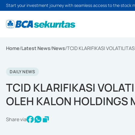
Start your investment journey with seamless access to the stock 
Home
/
Latest News
/
News
/
TCID KLARIFIKASI VOLATILITA
DAILY NEWS
TCID KLARIFIKASI VOLAT
OLEH KALON HOLDINGS 
Share via