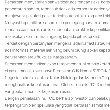
Perseroan menyatakan bahwa tidak ada rencana aksi korp
pencatatan saham, termasuk tidak ada corporate action yan
menjawab spekulasi pasar terkait potensi aksi korporasi ak
Menyoal kepemilikan saham oleh pemegang saham utama, 
rencana dari mereka untuk mengubah struktur kepemilikan.
melakukan konfirmasi langsung kepada pihak terkait.
Terkait dengan pertanyaan mengenai adanya fakta atau ke
ada informasi material lain yang belum diungkapkan kepa
perusahaan atau fluktuasi harga saham.
Perseroan memastikan akan tetap mematuhi prinsip keter
di pasar modal, khususnya Peraturan OJK Nomor 31/POJK.0
Negosiasi akuisisi antara Kalon Holdings dan Mandom Cor
menghasilkan keputusan final. Oleh karena itu, TCID memin
yang belum memiliki kejelasan resmi.
Dengan penjelasan ini, TCID berharap investor dan pelaku
terpengaruh oleh spekulasi yang tidak berdasar, sambil 