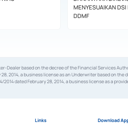
MENYESUAIKAN DSI
DDMF
oker-Dealer based on the decree of the Financial Services A
28, 2014, a business license as an Underwriter based on the 
014 dated February 28, 2014, a business license as a provider
 Financial Services Authority Number S-67/PM.21/2014 dated Fe
and joint ventures based on the decision letter of the Financ
 Bank Indonesia, among others as an Intermediary for the Impl
usiness licenses from Bank Indonesia as a Supporting Institut
e was issued in 2018.
Links
Download App