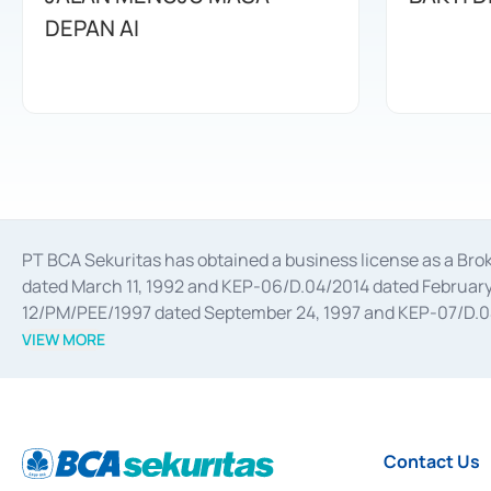
DEPAN AI
PT BCA Sekuritas has obtained a business license as a Br
dated March 11, 1992 and KEP-06/D.04/2014 dated February 
12/PM/PEE/1997 dated September 24, 1997 and KEP-07/D.04/2
divestments, and joint ventures based on the decree of the
VIEW MORE
Advisory Services for mergers, acquisitions, divestments, 
February 3, 2017, and several other business licenses from
Money Market whose license was issued in 2017 and other b
Settlement of Commercial Paper Transactions whose licens
Contact Us