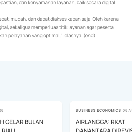
stian, dan kenyamanan layanan, baik secara digital
at, mudah, dan dapat diakses kapan saja. Oleh karena
ital, sekaligus memperluas titik layanan agar peserta
an pelayanan yang optimal," jelasnya. (end)
26
BUSINESS ECONOMICS
|
06 A
AH GELAR BULAN
AIRLANGGA: RKAT
I RIAU
DANANTARA DIREVIS