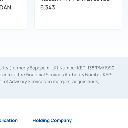
 DAN
6.343
uthority (formerly Bapepam-LK) Number KEP-138/PM/1992
decree of the Financial Services Authority Number KEP-
 of Advisory Services on mergers, acquisitions,
bruary 28, 2014, a business license as a provider of
ial Services Authority Number S-67/PM.21/2017 dated
ementation of Certificate of Deposit Transactions in the
ion for the Issuance, Transaction, and Administration and
lication
Holding Company