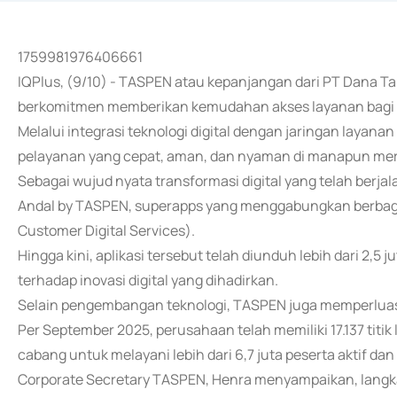
1759981976406661
IQPlus, (9/10) - TASPEN atau kepanjangan dari PT Dana T
berkomitmen memberikan kemudahan akses layanan bagi se
Melalui integrasi teknologi digital dengan jaringan layan
pelayanan yang cepat, aman, dan nyaman di manapun mer
Sebagai wujud nyata transformasi digital yang telah berja
Andal by TASPEN, superapps yang menggabungkan berbagai
Customer Digital Services).
Hingga kini, aplikasi tersebut telah diunduh lebih dari 2,5 
terhadap inovasi digital yang dihadirkan.
Selain pengembangan teknologi, TASPEN juga memperluas 
Per September 2025, perusahaan telah memiliki 17.137 titik
cabang untuk melayani lebih dari 6,7 juta peserta aktif da
Corporate Secretary TASPEN, Henra menyampaikan, langk