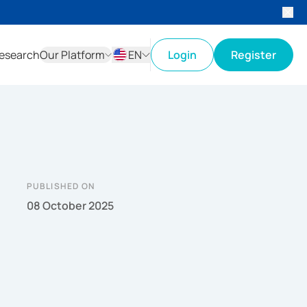
esearch
Our Platform
EN
Login
Register
ID
EN
PUBLISHED ON
08 October 2025