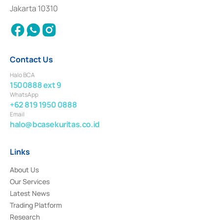
Settlement of Commercial Paper Transactions whose license was issued in
Jakarta 10310
2018.
Contact Us
Halo BCA
1500888 ext 9
WhatsApp
+62 819 1950 0888
Email
halo@bcasekuritas.co.id
Links
About Us
Our Services
Latest News
Trading Platform
Research