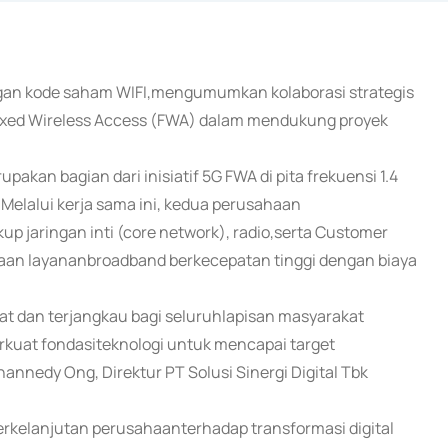
dengan kode saham WIFI,mengumumkan kolaborasi strategis
ixed Wireless Access (FWA) dalam mendukung proyek
pakan bagian dari inisiatif 5G FWA di pita frekuensi 1.4
Melalui kerja sama ini, kedua perusahaan
aringan inti (core network), radio,serta Customer
aan layananbroadband berkecepatan tinggi dengan biaya
t dan terjangkau bagi seluruhlapisan masyarakat
rkuat fondasiteknologi untuk mencapai target
annedy Ong, Direktur PT Solusi Sinergi Digital Tbk
erkelanjutan perusahaanterhadap transformasi digital