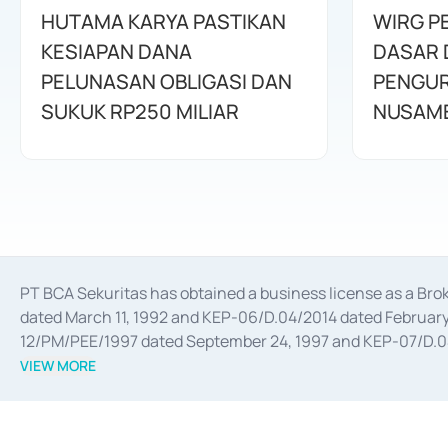
HUTAMA KARYA PASTIKAN
WIRG P
KESIAPAN DANA
DASAR 
PELUNASAN OBLIGASI DAN
PENGUR
SUKUK RP250 MILIAR
NUSAM
PT BCA Sekuritas has obtained a business license as a Br
dated March 11, 1992 and KEP-06/D.04/2014 dated February 
12/PM/PEE/1997 dated September 24, 1997 and KEP-07/D.04/2
divestments, and joint ventures based on the decree of the
VIEW MORE
Advisory Services for mergers, acquisitions, divestments, 
February 3, 2017, and several other business licenses from
Money Market whose license was issued in 2017 and other b