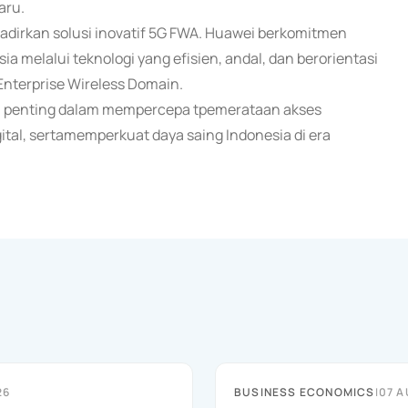
aru.
dirkan solusi inovatif 5G FWA. Huawei berkomitmen
melalui teknologi yang efisien, andal, dan berorientasi
nterprise Wireless Domain.
h penting dalam mempercepa tpemerataan akses
tal, sertamemperkuat daya saing Indonesia di era
26
BUSINESS ECONOMICS
|
07 A