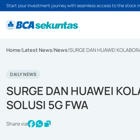
Start your investment journey with seamless access to the stock 
Home
/
Latest News
/
News
/
SURGE DAN HUAWEI KOLABORA
DAILY NEWS
SURGE DAN HUAWEI KOL
SOLUSI 5G FWA
Share via