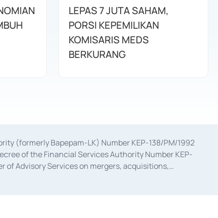
ONOMIAN
LEPAS 7 JUTA SAHAM,
MBUH
PORSI KEPEMILIKAN
KOMISARIS MEDS
BERKURANG
uthority (formerly Bapepam-LK) Number KEP-138/PM/1992
decree of the Financial Services Authority Number KEP-
 of Advisory Services on mergers, acquisitions,
bruary 28, 2014, a business license as a provider of
ial Services Authority Number S-67/PM.21/2017 dated
ementation of Certificate of Deposit Transactions in the
ion for the Issuance, Transaction, and Administration and