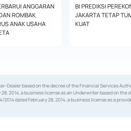
ERBARUI ANGGARAN
BI PREDIKSI PEREK
DAN ROMBAK
JAKARTA TETAP TU
US ANAK USAHA
KUAT
ETA
oker-Dealer based on the decree of the Financial Services A
28, 2014, a business license as an Underwriter based on the 
014 dated February 28, 2014, a business license as a provider
 Financial Services Authority Number S-67/PM.21/2014 dated Fe
and joint ventures based on the decision letter of the Financ
 Bank Indonesia, among others as an Intermediary for the Impl
usiness licenses from Bank Indonesia as a Supporting Institut