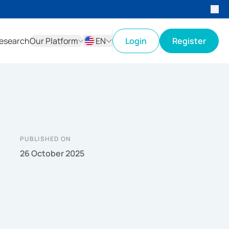
esearch
Our Platform
EN
Login
Register
ID
EN
PUBLISHED ON
26 October 2025