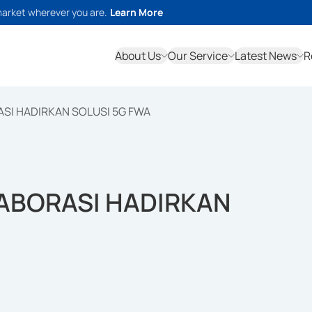
market wherever you are.
Learn More
About Us
Our Service
Latest News
R
SI HADIRKAN SOLUSI 5G FWA
ABORASI HADIRKAN