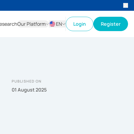
esearch
Our Platform
EN
Login
Register
ID
EN
PUBLISHED ON
01 August 2025