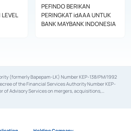
PEFINDO BERIKAN
 LEVEL
PERINGKAT idAAA UNTUK
BANK MAYBANK INDONESIA
uthority (formerly Bapepam-LK) Number KEP-138/PM/1992
decree of the Financial Services Authority Number KEP-
 of Advisory Services on mergers, acquisitions,
bruary 28, 2014, a business license as a provider of
ial Services Authority Number S-67/PM.21/2017 dated
ementation of Certificate of Deposit Transactions in the
ion for the Issuance, Transaction, and Administration and
lication
Holding Company