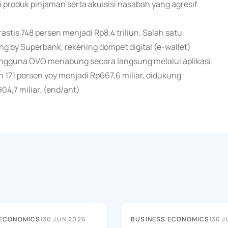
produk pinjaman serta akuisisi nasabah yang agresif
stis 748 persen menjadi Rp8,4 triliun. Salah satu
g by Superbank, rekening dompet digital (e-wallet)
gguna OVO menabung secara langsung melalui aplikasi.
171 persen yoy menjadi Rp667,6 miliar, didukung
4,7 miliar. (end/ant)
 ECONOMICS
|
30 JUN 2026
BUSINESS ECONOMICS
|
30 J