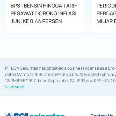
BPS : BENSIN HINGGA TARIF
PERIOD
PESAWAT DORONG INFLASI
PERDAG
JUNI KE 0,44 PERSEN
MILIAR
PT BCA Sekuritas has obtained a business license as a Br
dated March 11, 1992 and KEP-06/D.04/2014 dated February 
12/PM/PEE/1997 dated September 24, 1997 and KEP-07/D.04/2
divestments, and joint ventures based on the decree of the
VIEW MORE
Advisory Services for mergers, acquisitions, divestments, 
February 3, 2017, and several other business licenses from
Money Market whose license was issued in 2017 and other b
Settlement of Commercial Paper Transactions whose licens
Contact Us