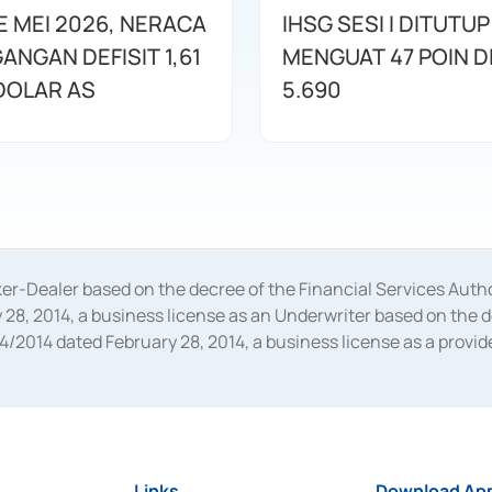
E MEI 2026, NERACA
IHSG SESI I DITUTUP
ANGAN DEFISIT 1,61
MENGUAT 47 POIN DI
 DOLAR AS
5.690
oker-Dealer based on the decree of the Financial Services A
28, 2014, a business license as an Underwriter based on the 
014 dated February 28, 2014, a business license as a provider
 Financial Services Authority Number S-67/PM.21/2014 dated Fe
and joint ventures based on the decision letter of the Financ
 Bank Indonesia, among others as an Intermediary for the Impl
usiness licenses from Bank Indonesia as a Supporting Institut
e was issued in 2018.
Links
Download App