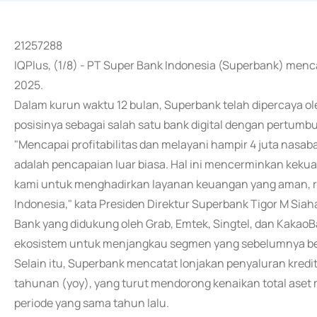
21257288
IQPlus, (1/8) - PT Super Bank Indonesia (Superbank) menca
2025.
Dalam kurun waktu 12 bulan, Superbank telah dipercaya o
posisinya sebagai salah satu bank digital dengan pertumbu
"Mencapai profitabilitas dan melayani hampir 4 juta nasab
adalah pencapaian luar biasa. Hal ini mencerminkan kekuat
kami untuk menghadirkan layanan keuangan yang aman, re
Indonesia," kata Presiden Direktur Superbank Tigor M Siah
Bank yang didukung oleh Grab, Emtek, Singtel, dan KakaoBan
ekosistem untuk menjangkau segmen yang sebelumnya bel
Selain itu, Superbank mencatat lonjakan penyaluran kredit
tahunan (yoy), yang turut mendorong kenaikan total aset 
periode yang sama tahun lalu.