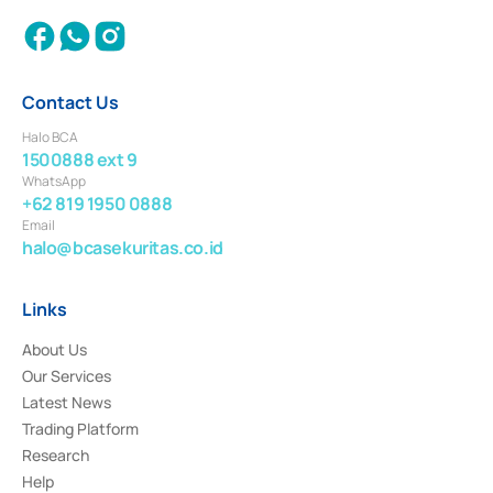
Contact Us
Halo BCA
1500888 ext 9
WhatsApp
+62 819 1950 0888
Email
halo@bcasekuritas.co.id
Links
About Us
Our Services
Latest News
Trading Platform
Research
Help