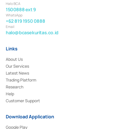
Halo BCA
1500888 ext 9
WhatsApp
+62 819 1950 0888
Email
halo@bcasekuritas.co.id
Links
About Us
Our Services
Latest News
Trading Platform
Research
Help
Customer Support
Download Application
Google Play