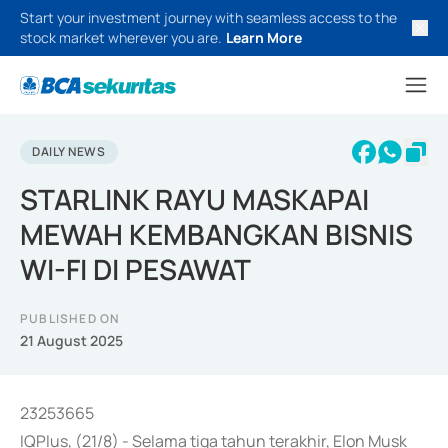
Start your investment journey with seamless access to the
stock market wherever you are.
Learn More
DAILY NEWS
STARLINK RAYU MASKAPAI
MEWAH KEMBANGKAN BISNIS
WI-FI DI PESAWAT
PUBLISHED ON
21 August 2025
23253665
IQPlus, (21/8) - Selama tiga tahun terakhir, Elon Musk