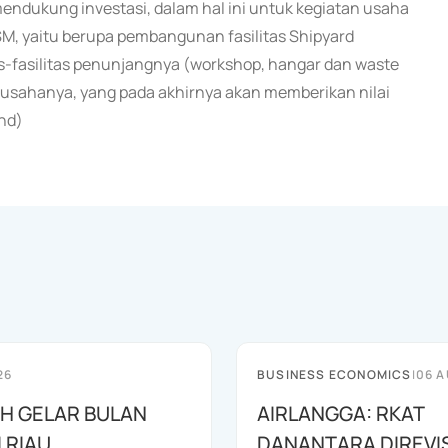
 mendukung investasi, dalam hal ini untuk kegiatan usaha
GSM, yaitu berupa pembangunan fasilitas Shipyard
litas-fasilitas penunjangnya (workshop, hangar dan waste
ahanya, yang pada akhirnya akan memberikan nilai
nd)
26
BUSINESS ECONOMICS
|
06 A
AH GELAR BULAN
AIRLANGGA: RKAT
I RIAU
DANANTARA DIREVIS