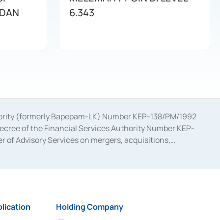
 DAN
6.343
uthority (formerly Bapepam-LK) Number KEP-138/PM/1992
decree of the Financial Services Authority Number KEP-
 of Advisory Services on mergers, acquisitions,
bruary 28, 2014, a business license as a provider of
ial Services Authority Number S-67/PM.21/2017 dated
ementation of Certificate of Deposit Transactions in the
ion for the Issuance, Transaction, and Administration and
lication
Holding Company