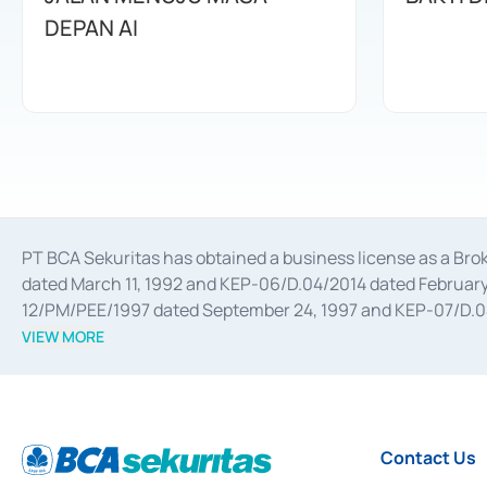
DEPAN AI
PT BCA Sekuritas has obtained a business license as a Br
dated March 11, 1992 and KEP-06/D.04/2014 dated February 
12/PM/PEE/1997 dated September 24, 1997 and KEP-07/D.04/2
divestments, and joint ventures based on the decree of the
VIEW MORE
Advisory Services for mergers, acquisitions, divestments, 
February 3, 2017, and several other business licenses from
Money Market whose license was issued in 2017 and other b
Settlement of Commercial Paper Transactions whose licens
Contact Us