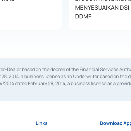
MENYESUAIKAN DSI
DDMF
oker-Dealer based on the decree of the Financial Services A
28, 2014, a business license as an Underwriter based on the 
014 dated February 28, 2014, a business license as a provider
 Financial Services Authority Number S-67/PM.21/2014 dated Fe
and joint ventures based on the decision letter of the Financ
 Bank Indonesia, among others as an Intermediary for the Impl
usiness licenses from Bank Indonesia as a Supporting Institut
e was issued in 2018.
Links
Download App