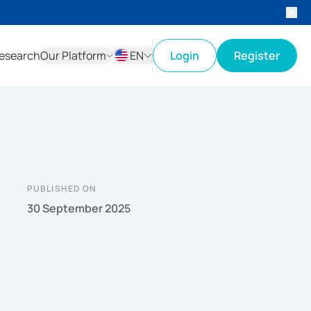
esearch
Our Platform
EN
Login
Register
ID
EN
PUBLISHED ON
30 September 2025