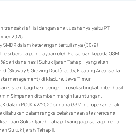
n transaksi afiliai dengan anak usahanya yaitu PT
ember 2025
ry SMDR dalam keterangan tertulisnya (30/9)
liasi berupa pembiayaan oleh Perseroan kepada GSM
 dari dana hasil Sukuk Ijarah Tahap II yang akan
(Slipway & Graving Dock), Jetty, Floating Area, serta
waste management) di Madura, Jawa Timur.
an sistem bagi hasil dengan proyeksi tingkat imbal hasil
jamin Simpanan ditambah margin keuntungan.
asi OJK dalam POJK 42/2020 dimana GSM merupakan anak
 dilakukan dalam rangka pelaksanaan atas rencana
ksanaan Sukuk ljarah Tahap II yang juga sebagaimana
n Sukuk ljarah Tahap II.