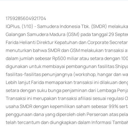
1759285604921704
IQPlus, (1/10) - Samudera Indonesia Tbk. (SMDR) melakuka
Galangan Samudera Madura (GSM) pada tanggal 29 Sept
Farida Helianti Direktur Kepatuhan dan Corporate Secreta
menuturkan bahwa SMDR dan GSM melakukan transaksi afi
dalam jumlah sebesar Rp500 miliar atau setara dengan 100%
digunakan untuk membiayai pembangunan fasilitas Shipyard 
fasilitas-fasilitas penunjangnya (workshop, hangar dan 
Lebih lanjut Farida memaparkan transaksi ini dilakuan deng
setara dengan suku bunga penjaminan dari Lembaga Pen
Transaksi ini merupakan transaksi afiliasi sesuai regul
usaha SMDR dengan kepemilikan saham sebesar 99% serta
penggunaan dana yang diperoleh oleh Perseroan atas pela
telah tercantum dan diungkapkan dalam Informasi Tambaha