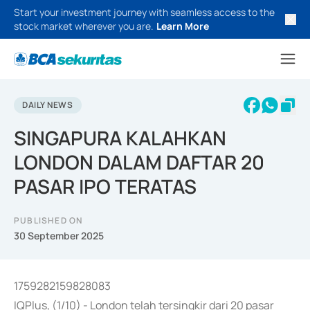
Start your investment journey with seamless access to the
stock market wherever you are.
Learn More
DAILY NEWS
SINGAPURA KALAHKAN
LONDON DALAM DAFTAR 20
PASAR IPO TERATAS
PUBLISHED ON
30 September 2025
1759282159828083
IQPlus, (1/10) - London telah tersingkir dari 20 pasar