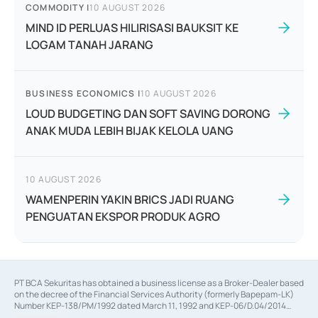
COMMODITY
|
10 AUGUST 2026
MIND ID PERLUAS HILIRISASI BAUKSIT KE
LOGAM TANAH JARANG
BUSINESS ECONOMICS
|
10 AUGUST 2026
LOUD BUDGETING DAN SOFT SAVING DORONG
ANAK MUDA LEBIH BIJAK KELOLA UANG
10 AUGUST 2026
WAMENPERIN YAKIN BRICS JADI RUANG
PENGUATAN EKSPOR PRODUK AGRO
PT BCA Sekuritas has obtained a business license as a Broker-Dealer based
on the decree of the Financial Services Authority (formerly Bapepam-LK)
Number KEP-138/PM/1992 dated March 11, 1992 and KEP-06/D.04/2014
dated February 28, 2014, a business license as an Underwriter based on the