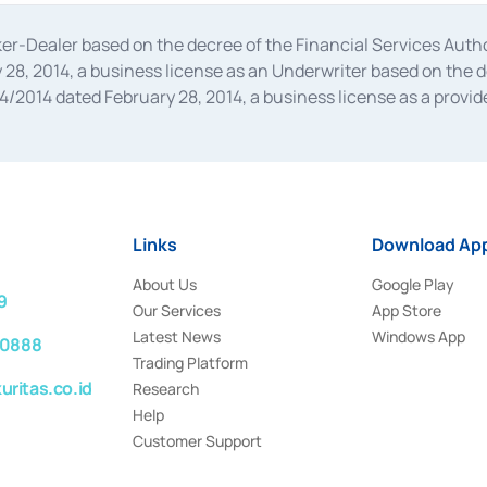
oker-Dealer based on the decree of the Financial Services A
28, 2014, a business license as an Underwriter based on the 
014 dated February 28, 2014, a business license as a provider
 Financial Services Authority Number S-67/PM.21/2014 dated Fe
and joint ventures based on the decision letter of the Financ
 Bank Indonesia, among others as an Intermediary for the Impl
usiness licenses from Bank Indonesia as a Supporting Institut
e was issued in 2018.
Links
Download App
About Us
Google Play
9
Our Services
App Store
Latest News
Windows App
 0888
Trading Platform
ritas.co.id
Research
Help
Customer Support