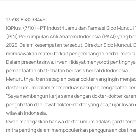
1759818582384490
IQPlus, (7/10) - PT Industri Jamu dan Farmasi Sido Muncu
(PIN) Perkumpulan Ahli Anatomi Indonesia (PAAI) yang ber
2025. Dalam kesempatan tersebut, Direktur Sido Muncul, Dr
membawakan materi terkait pengembangan herbal medicin
Dalam presentasinya, Irwan Hidayat menyoroti pentingn
pemanfaatan obat-obatan berbasis herbal di Indonesia.
Menurutnya, tren sebagian besar dokter yang ingin menjad
dokter umum dalam memperluas cakupan pengobatan berb
"Saya membangun kerja sama dengan dokter-dokter karena 
pengobatan dan lewat dokter-dokter yang ada," ujar Irwan
wilayah Indonesia.
Irwan menegaskan bahwa dokter umum adalah garda terd
mitra penting dalam mempopulerkan penggunaan obat herb