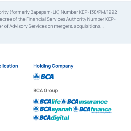
uthority (formerly Bapepam-LK) Number KEP-138/PM/1992
decree of the Financial Services Authority Number KEP-
 of Advisory Services on mergers, acquisitions,
bruary 28, 2014, a business license as a provider of
ial Services Authority Number S-67/PM.21/2017 dated
ementation of Certificate of Deposit Transactions in the
ion for the Issuance, Transaction, and Administration and
lication
Holding Company
BCA Group