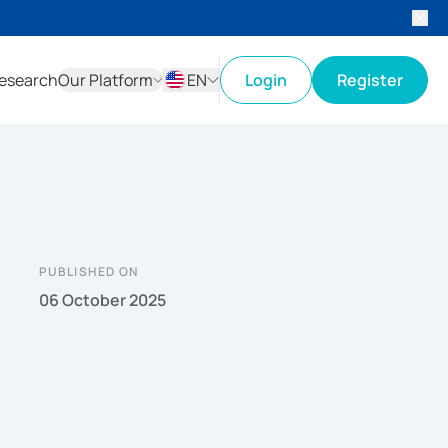
esearch
Our Platform
EN
Login
Register
ID
EN
PUBLISHED ON
06 October 2025