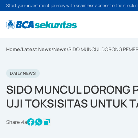
Start your investment journey with seamless access to the stock 
Home
/
Latest News
/
News
/
SIDO MUNCUL DORONG PEMERI
DAILY NEWS
SIDO MUNCUL DORONG 
UJI TOKSISITAS UNTUK
Share via