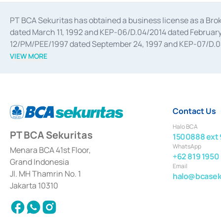
PT BCA Sekuritas has obtained a business license as a Br
dated March 11, 1992 and KEP-06/D.04/2014 dated February 
12/PM/PEE/1997 dated September 24, 1997 and KEP-07/D.04/2
divestments, and joint ventures based on the decree of the
VIEW MORE
Advisory Services for mergers, acquisitions, divestments, 
February 3, 2017, and several other business licenses from
Money Market whose license was issued in 2017 and other b
Settlement of Commercial Paper Transactions whose licens
Contact Us
Halo BCA
PT BCA Sekuritas
1500888 ext 
WhatsApp
Menara BCA 41st Floor,
+62 819 1950
Grand Indonesia
Email
Jl. MH Thamrin No. 1
halo@bcaseku
Jakarta 10310