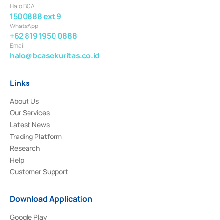
Halo BCA
1500888 ext 9
WhatsApp
+62 819 1950 0888
Email
halo@bcasekuritas.co.id
Links
About Us
Our Services
Latest News
Trading Platform
Research
Help
Customer Support
Download Application
Google Play