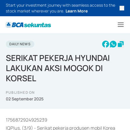
Start your investment journey with seamless access to the
stock market wherever you are.
Learn More
DAILY NEWS
SERIKAT PEKERJA HYUNDAI
LAKUKAN AKSI MOGOK DI
KORSEL
PUBLISHED ON
02 September 2025
1756872924925239
IQPlus, (3/9) - Serikat pekerja produsen mobil Korea