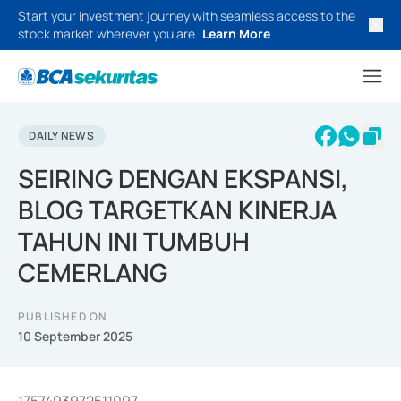
Start your investment journey with seamless access to the
stock market wherever you are.
Learn More
DAILY NEWS
SEIRING DENGAN EKSPANSI,
BLOG TARGETKAN KINERJA
TAHUN INI TUMBUH
CEMERLANG
PUBLISHED ON
10 September 2025