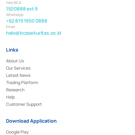
Halo BCA
1500888 ext 9
WhatsApp
+62 819 1950 0888
Email
halo@bcasekuritas.co.id
Links
About Us
Our Services
Latest News
Trading Platform
Research
Help
Customer Support
Download Application
Google Play