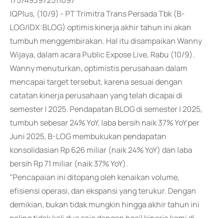
1757493972511097
IQPlus, (10/9) - PT Trimitra Trans Persada Tbk (B-
LOG/IDX:BLOG) optimis kinerja akhir tahun ini akan
tumbuh menggembirakan. Hal itu disampaikan Wanny
Wijaya, dalam acara Public Expose Live, Rabu (10/9).
Wanny menuturkan, optimistis perusahaan dalam
mencapai target tersebut, karena sesuai dengan
catatan kinerja perusahaan yang telah dicapai di
semester I 2025. Pendapatan BLOG di semester I 2025,
tumbuh sebesar 24% YoY, laba bersih naik 37% YoY per
Juni 2025, B-LOG membukukan pendapatan
konsolidasian Rp 626 miliar (naik 24% YoY) dan laba
bersih Rp 71 miliar (naik 37% YoY).
"Pencapaian ini ditopang oleh kenaikan volume,
efisiensi operasi, dan ekspansi yang terukur. Dengan
demikian, bukan tidak mungkin hingga akhir tahun ini