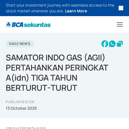
Start your investment journey with seamless access to the
stock market wherever you are.
Learn More
DAILY NEWS
SAMATOR INDO GAS (AGII)
PERTAHANKAN PERINGKAT
A(idn) TIGA TAHUN
BERTURUT-TURUT
PUBLISHED ON
13 October 2025