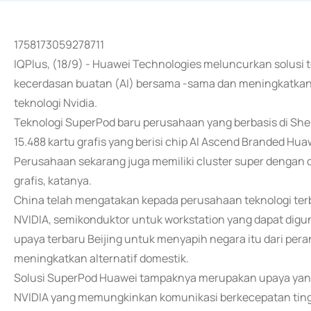
1758173059278711
IQPlus, (18/9) - Huawei Technologies meluncurkan solusi
kecerdasan buatan (AI) bersama -sama dan meningkatka
teknologi Nvidia.
Teknologi SuperPod baru perusahaan yang berbasis di 
15.488 kartu grafis yang berisi chip AI Ascend Branded Hua
Perusahaan sekarang juga memiliki cluster super dengan day
grafis, katanya.
China telah mengatakan kepada perusahaan teknologi te
NVIDIA, semikonduktor untuk workstation yang dapat digun
upaya terbaru Beijing untuk menyapih negara itu dari peran
meningkatkan alternatif domestik.
Solusi SuperPod Huawei tampaknya merupakan upaya yang
NVIDIA yang memungkinkan komunikasi berkecepatan tinggi