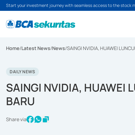
Start your investment journey with seamless access to the stock 
Home
/
Latest News
/
News
/
SAINGI NVIDIA, HUAWEI LUNCU
DAILY NEWS
SAINGI NVIDIA, HUAWEI 
BARU
Share via