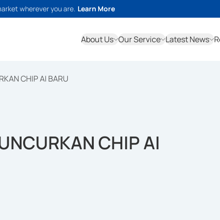
market wherever you are.
Learn More
About Us
Our Service
Latest News
R
RKAN CHIP AI BARU
LUNCURKAN CHIP AI