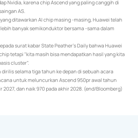
dap Nvidia, karena chip Ascend yang paling canggih di
saingan AS.
yang ditawarkan AI chip masing -masing, Huawei telah
lebih banyak semikonduktor bersama -sama dalam
epada surat kabar State Peather's Daily bahwa Huawei
chip tetapi "kita masih bisa mendapatkan hasil yang kita
is cluster".
irilis selama tiga tahun ke depan di sebuah acara
encana untuk meluncurkan Ascend 950pr awal tahun
ir 2027, dan naik 970 pada akhir 2028. (end/Bloomberg)