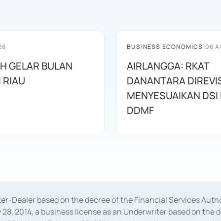
26
BUSINESS ECONOMICS
|
06 A
AH GELAR BULAN
AIRLANGGA: RKAT
I RIAU
DANANTARA DIREVIS
MENYESUAIKAN DSI
DDMF
oker-Dealer based on the decree of the Financial Services A
28, 2014, a business license as an Underwriter based on the 