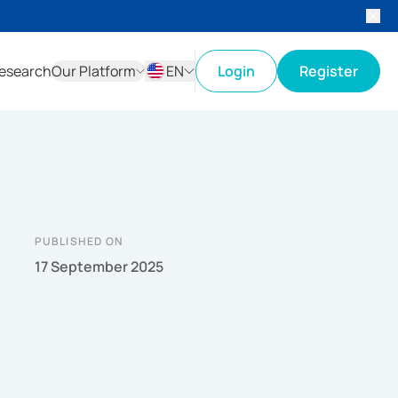
esearch
Our Platform
EN
Login
Register
ID
EN
PUBLISHED ON
17 September 2025