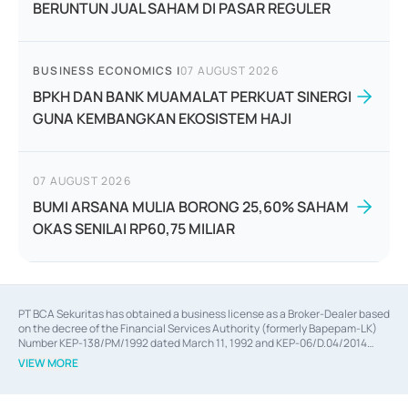
BERUNTUN JUAL SAHAM DI PASAR REGULER
BUSINESS ECONOMICS
|
07 AUGUST 2026
BPKH DAN BANK MUAMALAT PERKUAT SINERGI
GUNA KEMBANGKAN EKOSISTEM HAJI
07 AUGUST 2026
BUMI ARSANA MULIA BORONG 25,60% SAHAM
OKAS SENILAI RP60,75 MILIAR
PT BCA Sekuritas has obtained a business license as a Broker-Dealer based
on the decree of the Financial Services Authority (formerly Bapepam-LK)
Number KEP-138/PM/1992 dated March 11, 1992 and KEP-06/D.04/2014
dated February 28, 2014, a business license as an Underwriter based on the
VIEW MORE
decree of the Financial Services Authority Number KEP-12/PM/PEE/1997
dated September 24, 1997 and KEP-07/D.04/2014 dated February 28, 2014,
a business license as a provider of Advisory Services on mergers,