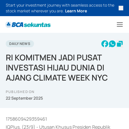
Start your investment journey with seamless access to the
stock market wherever you are.
Learn More
DAILY NEWS
RI KOMITMEN JADI PUSAT
INVESTASI HIJAU DUNIA DI
AJANG CLIMATE WEEK NYC
PUBLISHED ON
22 September 2025
1758609429359461
IQPlus, (23/9) - Utusan Khusus Presiden Republik