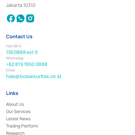
Settlement of Commercial Paper Transactions whose license was issued in
Jakarta 10310
2018.
Contact Us
Halo BCA
1500888 ext 9
WhatsApp
+62 819 1950 0888
Email
halo@bcasekuritas.co.id
Links
About Us
Our Services
Latest News
Trading Platform
Research