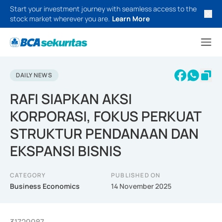
Start your investment journey with seamless access to the
stock market wherever you are.
Learn More
DAILY NEWS
RAFI SIAPKAN AKSI
KORPORASI, FOKUS PERKUAT
STRUKTUR PENDANAAN DAN
EKSPANSI BISNIS
CATEGORY
PUBLISHED ON
Business Economics
14 November 2025