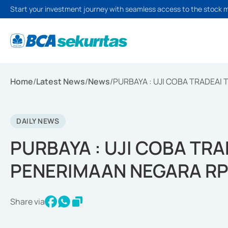
Start your investment journey with seamless access to the stock 
Home
/
Latest News
/
News
/
PURBAYA : UJI COBA TRADEAI
DAILY NEWS
PURBAYA : UJI COBA TR
PENERIMAAN NEGARA RP1
Share via