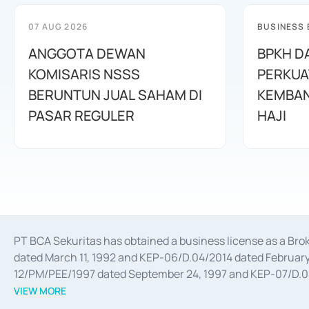
07 AUG 2026
BUSINESS
ANGGOTA DEWAN
BPKH D
KOMISARIS NSSS
PERKUA
BERUNTUN JUAL SAHAM DI
KEMBAN
PASAR REGULER
HAJI
PT BCA Sekuritas has obtained a business license as a Br
dated March 11, 1992 and KEP-06/D.04/2014 dated February 
12/PM/PEE/1997 dated September 24, 1997 and KEP-07/D.04/2
divestments, and joint ventures based on the decree of the
VIEW MORE
Advisory Services for mergers, acquisitions, divestments, 