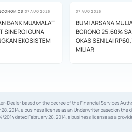
 ECONOMICS
|
07 AUG 2026
07 AUG 2026
AN BANK MUAMALAT
BUMI ARSANA MULI
T SINERGI GUNA
BORONG 25,60% S
GKAN EKOSISTEM
OKAS SENILAI RP60,
MILIAR
oker-Dealer based on the decree of the Financial Services A
28, 2014, a business license as an Underwriter based on the 
014 dated February 28, 2014, a business license as a provider
 Financial Services Authority Number S-67/PM.21/2014 dated Fe
and joint ventures based on the decision letter of the Financ