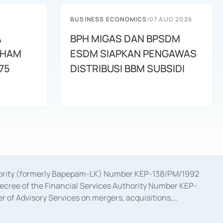
BUSINESS ECONOMICS
|
07 AUG 2026
A
BPH MIGAS DAN BPSDM
AHAM
ESDM SIAPKAN PENGAWAS
75
DISTRIBUSI BBM SUBSIDI
uthority (formerly Bapepam-LK) Number KEP-138/PM/1992
decree of the Financial Services Authority Number KEP-
 of Advisory Services on mergers, acquisitions,
bruary 28, 2014, a business license as a provider of
ial Services Authority Number S-67/PM.21/2017 dated