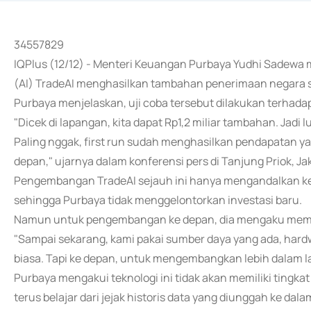
34557829
IQPlus (12/12) - Menteri Keuangan Purbaya Yudhi Sadewa me
(AI) TradeAI menghasilkan tambahan penerimaan negara se
Purbaya menjelaskan, uji coba tersebut dilakukan terhada
"Dicek di lapangan, kita dapat Rp1,2 miliar tambahan. Jadi l
Paling nggak, first run sudah menghasilkan pendapatan yan
depan," ujarnya dalam konferensi pers di Tanjung Priok, Ja
Pengembangan TradeAI sejauh ini hanya mengandalkan k
sehingga Purbaya tidak menggelontorkan investasi baru.
Namun untuk pengembangan ke depan, dia mengaku membut
"Sampai sekarang, kami pakai sumber daya yang ada, hardw
biasa. Tapi ke depan, untuk mengembangkan lebih dalam lagi
Purbaya mengakui teknologi ini tidak akan memiliki tingkat
terus belajar dari jejak historis data yang diunggah ke dala