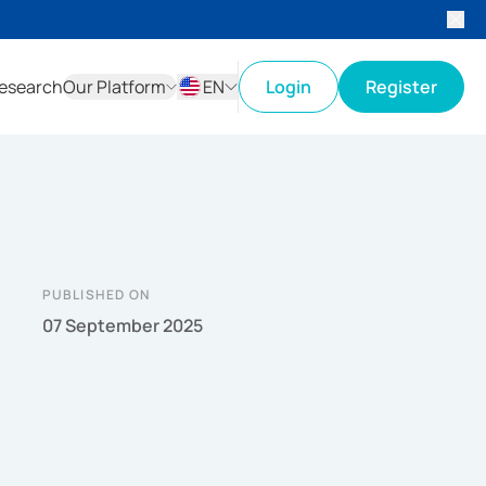
esearch
Our Platform
EN
Login
Register
ID
EN
PUBLISHED ON
07 September 2025