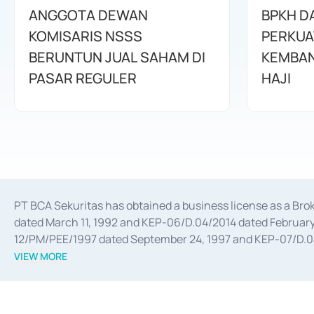
ANGGOTA DEWAN
BPKH D
KOMISARIS NSSS
PERKUA
BERUNTUN JUAL SAHAM DI
KEMBAN
PASAR REGULER
HAJI
PT BCA Sekuritas has obtained a business license as a Br
dated March 11, 1992 and KEP-06/D.04/2014 dated February 
12/PM/PEE/1997 dated September 24, 1997 and KEP-07/D.04/2
divestments, and joint ventures based on the decree of the
VIEW MORE
Advisory Services for mergers, acquisitions, divestments, 
February 3, 2017, and several other business licenses from
Money Market whose license was issued in 2017 and other b