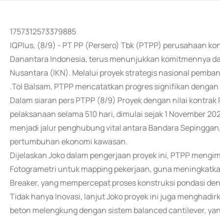
1757312573379885
IQPlus, (8/9) - PT PP (Persero) Tbk (PTPP) perusahaan ko
Danantara Indonesia, terus menunjukkan komitmennya 
Nusantara (IKN). Melalui proyek strategis nasional pemb
.Tol Balsam, PTPP mencatatkan progres signifikan dengan re
Dalam siaran pers PTPP (8/9) Proyek dengan nilai kontrak 
pelaksanaan selama 510 hari, dimulai sejak 1 November 2024
menjadi jalur penghubung vital antara Bandara Sepinggan,
pertumbuhan ekonomi kawasan.
Dijelaskan Joko dalam pengerjaan proyek ini, PTPP mengim
Fotogrametri untuk mapping pekerjaan, guna meningkatkan 
Breaker, yang mempercepat proses konstruksi pondasi denga
Tidak hanya Inovasi, lanjut Joko proyek ini juga menghad
beton melengkung dengan sistem balanced cantilever, yang 