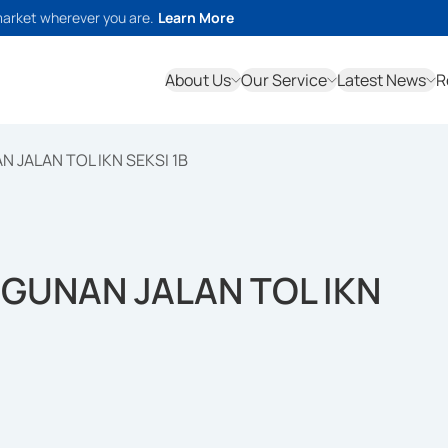
market wherever you are.
Learn More
About Us
Our Service
Latest News
R
JALAN TOL IKN SEKSI 1B
GUNAN JALAN TOL IKN