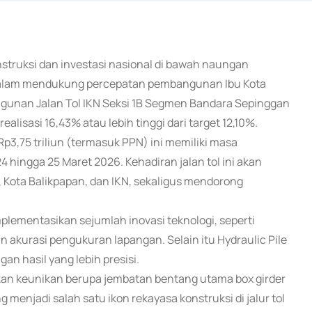
nstruksi dan investasi nasional di bawah naungan
dalam mendukung percepatan pembangunan Ibu Kota
angunan Jalan Tol IKN Seksi 1B Segmen Bandara Sepinggan
alisasi 16,43% atau lebih tinggi dari target 12,10%.
Rp3,75 triliun (termasuk PPN) ini memiliki masa
 hingga 25 Maret 2026. Kehadiran jalan tol ini akan
 Kota Balikpapan, dan IKN, sekaligus mendorong
plementasikan sejumlah inovasi teknologi, seperti
akurasi pengukuran lapangan. Selain itu Hydraulic Pile
n hasil yang lebih presisi.
irkan keunikan berupa jembatan bentang utama box girder
menjadi salah satu ikon rekayasa konstruksi di jalur tol