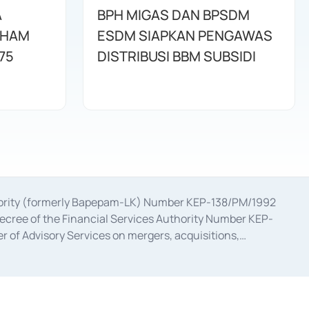
A
BPH MIGAS DAN BPSDM
AHAM
ESDM SIAPKAN PENGAWAS
75
DISTRIBUSI BBM SUBSIDI
uthority (formerly Bapepam-LK) Number KEP-138/PM/1992
decree of the Financial Services Authority Number KEP-
 of Advisory Services on mergers, acquisitions,
bruary 28, 2014, a business license as a provider of
ial Services Authority Number S-67/PM.21/2017 dated
ementation of Certificate of Deposit Transactions in the
ion for the Issuance, Transaction, and Administration and