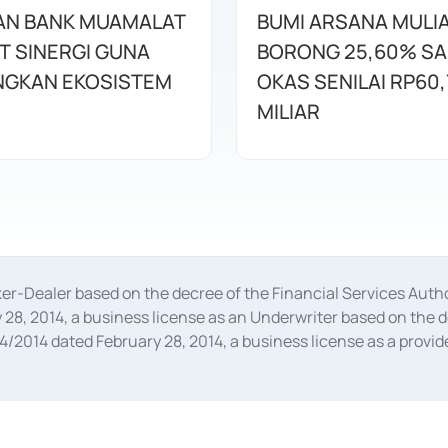
AN BANK MUAMALAT
BUMI ARSANA MULI
T SINERGI GUNA
BORONG 25,60% S
GKAN EKOSISTEM
OKAS SENILAI RP60,
MILIAR
oker-Dealer based on the decree of the Financial Services A
28, 2014, a business license as an Underwriter based on the 
014 dated February 28, 2014, a business license as a provider
 Financial Services Authority Number S-67/PM.21/2014 dated Fe
and joint ventures based on the decision letter of the Financ
 Bank Indonesia, among others as an Intermediary for the Impl
usiness licenses from Bank Indonesia as a Supporting Institut