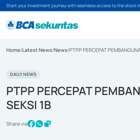
Start your investment journey with seamless access to the stock 
Home
/
Latest News
/
News
/
PTPP PERCEPAT PEMBANGUNAN 
DAILY NEWS
PTPP PERCEPAT PEMBAN
SEKSI 1B
Share via