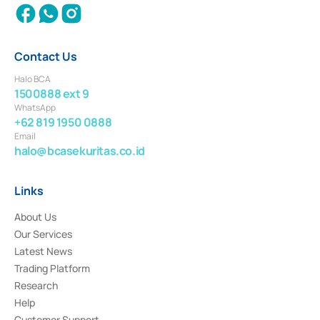
Contact Us
Halo BCA
1500888 ext 9
WhatsApp
+62 819 1950 0888
Email
halo@bcasekuritas.co.id
Links
About Us
Our Services
Latest News
Trading Platform
Research
Help
Customer Support