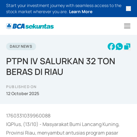
Start your investment journey with seamless access to the
stock market wherever you are.
Learn More
DAILY NEWS
PTPN IV SALURKAN 32 TON
BERAS DI RIAU
PUBLISHED ON
12 October 2025
1760331039960088
IQPlus, (13/10) - Masyarakat Bumi Lancang Kuning,
Provinsi Riau, menyambut antusias program pasar