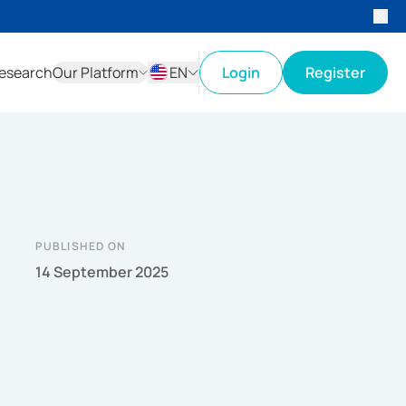
esearch
Our Platform
EN
Login
Register
ID
EN
PUBLISHED ON
14 September 2025