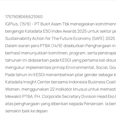
1757908066621060
IQPlus, (15/9) - PT Bukit Asam Tbk menegaskan komitme
bergengsi Katadata ESG Index Awards 2025 untuk sektor 
Sustainability Action for The Future Economy (SAFE) 2025 
Dalam siaran pers PTBA (14/9) disebutkan Penghargaan i
berhasil menunjukkan komitmen, program, serta penerapan
tahunan ini didasarkan pada KESGI yang pertama kali dis
mengukur implementasi prinsip Environmental, Social, Go
Pada tahun ini KESGI menambahkan pilar gender sebagai ka
Katadata Insight Center bersama Indonesia Business Coa
Women, menggunakan 22 indikator khusus untuk memastika
Mewakili PTBA, P.H. Corporate Secretary Division Head Ek
atas penghargaan yang diberikan kepada Perseroan. Ia be
semakin baik ke depan.