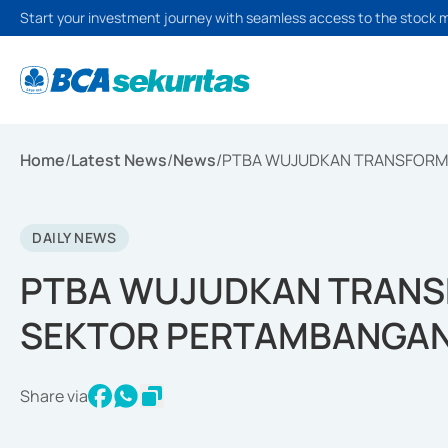
Start your investment journey with seamless access to the stock 
Home
/
Latest News
/
News
/
PTBA WUJUDKAN TRANSFORMA
DAILY NEWS
PTBA WUJUDKAN TRANSF
SEKTOR PERTAMBANGA
Share via