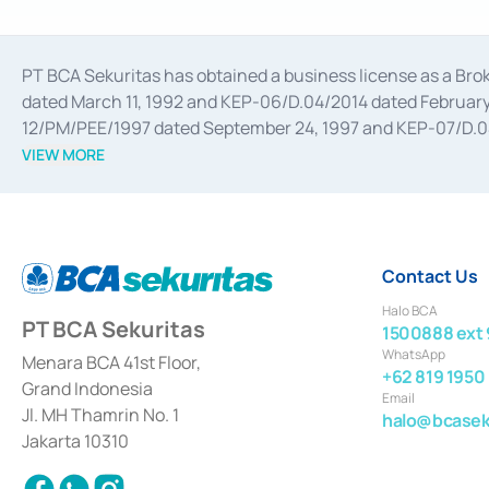
PT BCA Sekuritas has obtained a business license as a Br
dated March 11, 1992 and KEP-06/D.04/2014 dated February 
12/PM/PEE/1997 dated September 24, 1997 and KEP-07/D.04/2
divestments, and joint ventures based on the decree of the
VIEW MORE
Advisory Services for mergers, acquisitions, divestments, 
February 3, 2017, and several other business licenses from
Money Market whose license was issued in 2017 and other b
Settlement of Commercial Paper Transactions whose licens
Contact Us
Halo BCA
PT BCA Sekuritas
1500888 ext 
WhatsApp
Menara BCA 41st Floor,
+62 819 1950
Grand Indonesia
Email
Jl. MH Thamrin No. 1
halo@bcaseku
Jakarta 10310