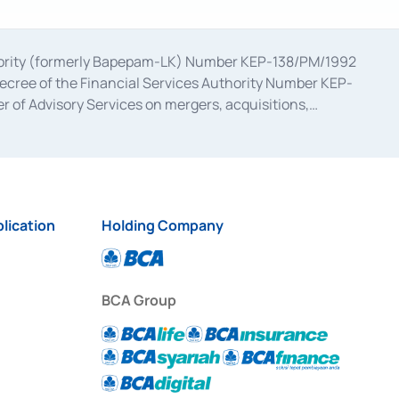
uthority (formerly Bapepam-LK) Number KEP-138/PM/1992
decree of the Financial Services Authority Number KEP-
 of Advisory Services on mergers, acquisitions,
bruary 28, 2014, a business license as a provider of
ial Services Authority Number S-67/PM.21/2017 dated
ementation of Certificate of Deposit Transactions in the
ion for the Issuance, Transaction, and Administration and
lication
Holding Company
BCA Group