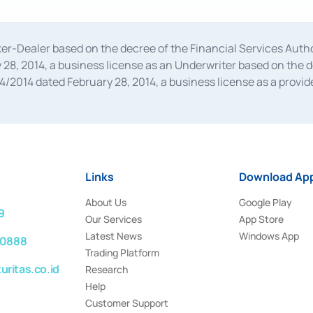
oker-Dealer based on the decree of the Financial Services A
28, 2014, a business license as an Underwriter based on the 
014 dated February 28, 2014, a business license as a provider
 Financial Services Authority Number S-67/PM.21/2014 dated Fe
and joint ventures based on the decision letter of the Financ
 Bank Indonesia, among others as an Intermediary for the Impl
usiness licenses from Bank Indonesia as a Supporting Institut
e was issued in 2018.
Links
Download App
About Us
Google Play
9
Our Services
App Store
Latest News
Windows App
 0888
Trading Platform
ritas.co.id
Research
Help
Customer Support